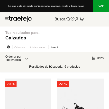
Ver
Lo que está de moda en Venezuela: marcas, estilo y tendencias
Buscar
Tus resultados para:
Calzados
Calzados
Adolescentes
Juvenil
Ordenar por
Filtros
Relevancia
Resultados de búsqueda:
9
productos
-
50 %
-
50 %