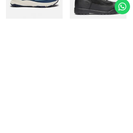
Timberland
Timberland
Zapato Motion Access
Bota Field Big Kids
Ref.
139.00
Ref.
69.50
Ref.
149.00
Ref.
104.30