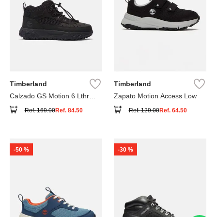
Timberland
Timberland
Calzado GS Motion 6 Lthr
Zapato Motion Access Low
Super
Ref.
169.00
Ref.
84.50
Ref.
129.00
Ref.
64.50
-
50 %
-
30 %