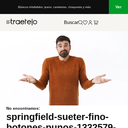
Ver
Básicos infaltables: jeans, camisetas, chaquetas y más
Buscar
No encontramos:
springfield-sueter-fino-
botones-punos-1332579-