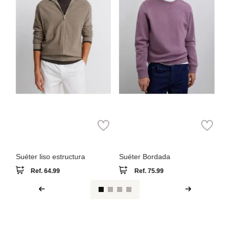
Springfield
Scalpers
Suéter liso estructura
Suéter Bordada
Ref.
64.99
Ref.
75.99
Ver reseña