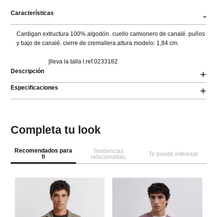
Características
-
Cardigan extructura 100% algodón. cuello camionero de canalé. puños 
y bajo de canalé. cierre de cremallera.altura modelo: 1,84 cm.

                      |lleva la talla l.ref.0233182
Descripción
+
Especificaciones
+
Completa tu look
Recomendados para
Tendencias
Te puede interesar
ti
relacionadas
S
Je