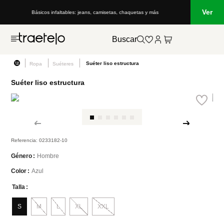
Ver
Básicos infaltables: jeans, camisetas, chaquetas y más
Buscar
Suéter liso estructura
Ropa
Suéteres
Suéter liso estructura
Referencia
:
0233182-10
Hombre
Género
Azul
Color
Talla
S
M
L
XL
XXL