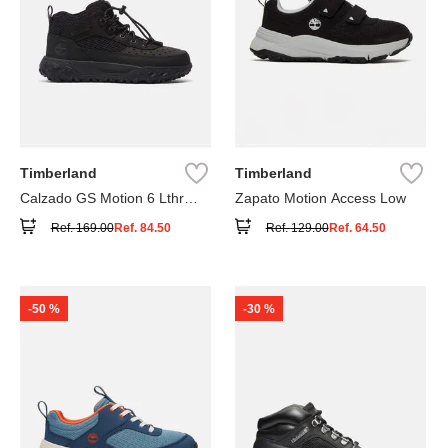
Timberland
Timberland
Calzado GS Motion 6 Lthr
Zapato Motion Access Low
Super
Ref.
169.00
Ref.
84.50
Ref.
129.00
Ref.
64.50
-
50 %
-
30 %