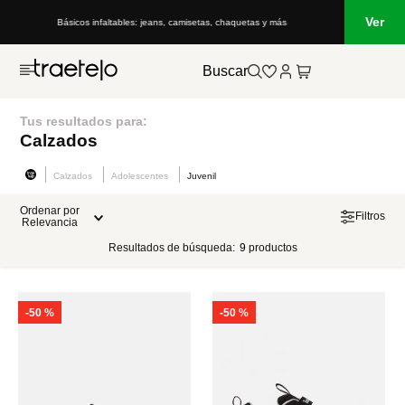
Ver
Básicos infaltables: jeans, camisetas, chaquetas y más
Buscar
Tus resultados para:
Calzados
Calzados
Adolescentes
Juvenil
Ordenar por
Filtros
Relevancia
Resultados de búsqueda:
9
productos
-
50 %
-
50 %