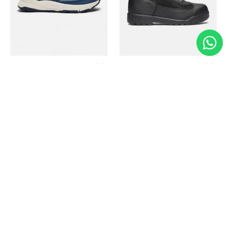
Timberland
Timberland
Zapato Motion Access
Bota Field Big Kids
Ref.
139.00
Ref.
69.50
Ref.
149.00
Ref.
104.30