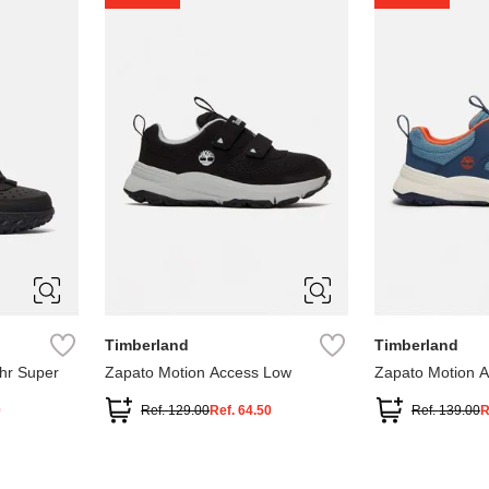
1
1.5
2
2.5
7
Timberland
Timberland
hr Super
Zapato Motion Access Low
Zapato Motion 
0
Ref.
129.00
Ref.
64.50
Ref.
139.00
R