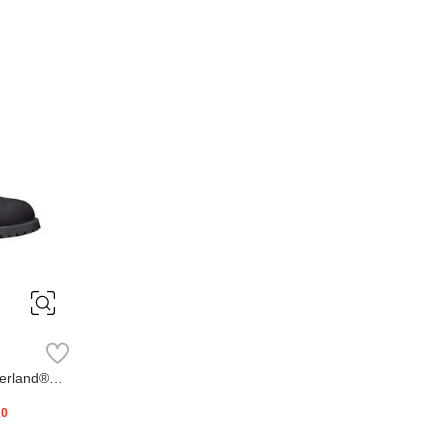
erland®
20