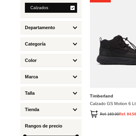
8
.
Calzados
bolso
9
.
cartera
Departamento
10
.
bimba lola
Calzados
Categoría
Botas y Botines
Color
Deportivos Urbanos
Amarillo
5
6.5
7
6
Marca
Arena
4.5
4
Timberland
Azul
Talla
Timberland
Negro
Calzado GS Motion 6 Lt
1
Tienda
1.5
Ref.
169.00
Ref.
84.5
Timberland
12.5
Rangos de precio
13