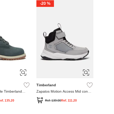
-
20 %
3
12.5
3
2
.5
1.5
1
13
2.5
1.5
13.5
Timberland
le Timberland
Zapatos Motion Access Mid con
cierre de velcro
ef.
135.20
Ref.
139.00
Ref.
111.20