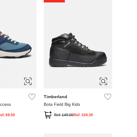
4
5
Timberland
Access
Bota Field Big Kids
ef.
69.50
Ref.
149.00
Ref.
104.30