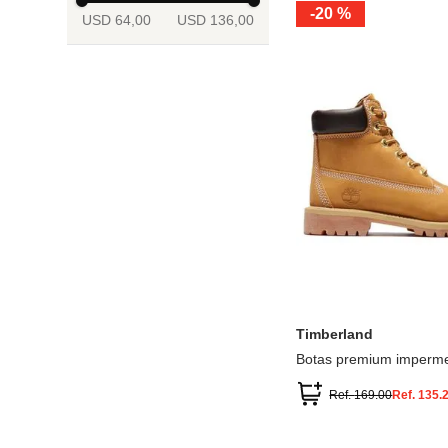
-
20 %
USD 64,00
USD 136,00
13.5
2
2.5
3
3.5
4
Mostrar 6 más
3.5
4
4.5
5
5.5
6
Timberland
Botas premium imperme
inch
Ref.
169.00
Ref.
135.