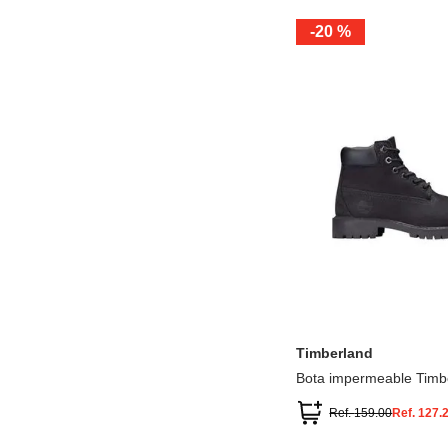
-
20 %
12.5
13.5
1.5
2.5
13
1
2
3
Timberland
Bota impermeable Timb
Premium
Ref.
159.00
Ref.
127.