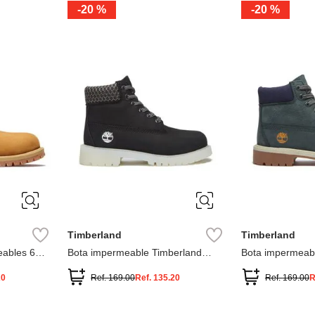
-
20 %
-
20 %
3
2
1
13
1
12.5
2.5
1.5
13.5
2
13
2
12.5
13.5
Timberland
Timberland
ables 6
Bota impermeable Timberland
Bota impermeab
Premium
Premium
20
Ref.
169.00
Ref.
135.20
Ref.
169.00
R