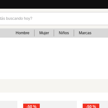
s buscando hoy?
Hombre
Mujer
Niños
Marcas
-
50 %
-
50 %