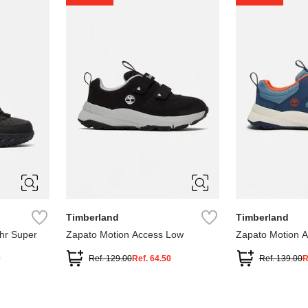
1
1.5
2
2.5
7
Timberland
Timberland
hr Super
Zapato Motion Access Low
Zapato Motion 
0
Ref.
129.00
Ref.
64.50
Ref.
139.00
R