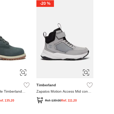
-
20 %
3
12.5
3
2
.5
1.5
1
13
2.5
1.5
13.5
Timberland
le Timberland
Zapatos Motion Access Mid con
cierre de velcro
ef.
135.20
Ref.
139.00
Ref.
111.20