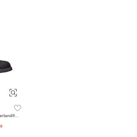
erland®
20