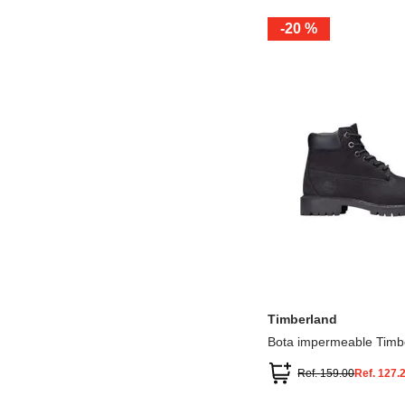
-
20 %
12.5
13.5
1.5
2.5
13
1
2
3
Timberland
Bota impermeable Timb
Premium
Ref.
159.00
Ref.
127.