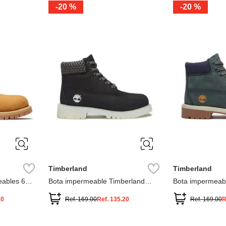
-
20 %
-
20 %
3
2
1
13
1
12.5
2.5
1.5
13.5
2
13
2
12.5
13.5
Timberland
Timberland
ables 6
Bota impermeable Timberland
Bota impermeab
Premium
Premium
20
Ref.
169.00
Ref.
135.20
Ref.
169.00
R