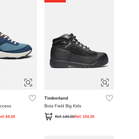
4
5
Timberland
Access
Bota Field Big Kids
ef.
69.50
Ref.
149.00
Ref.
104.30