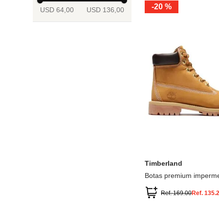
-
20 %
USD 64,00
USD 136,00
13.5
2
2.5
3
3.5
4
Mostrar 6 más
3.5
4
4.5
5
5.5
6
Timberland
Botas premium imperme
inch
Ref.
169.00
Ref.
135.