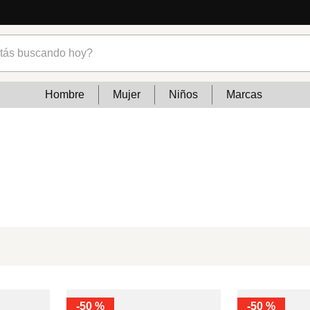
s buscando hoy?
Hombre
Mujer
Niños
Marcas
-
50 %
-
50 %