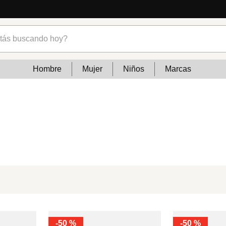
s buscando hoy?
Hombre
Mujer
Niños
Marcas
-
50 %
-
50 %