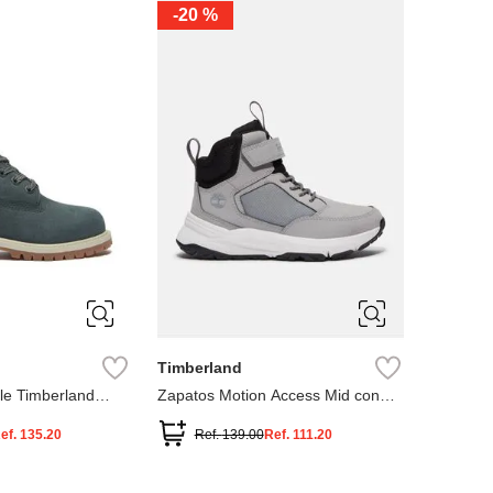
-
20 %
3
12.5
3
2
.5
1.5
1
13
2.5
1.5
13.5
Timberland
le Timberland
Zapatos Motion Access Mid con
cierre de velcro
ef.
135.20
Ref.
139.00
Ref.
111.20