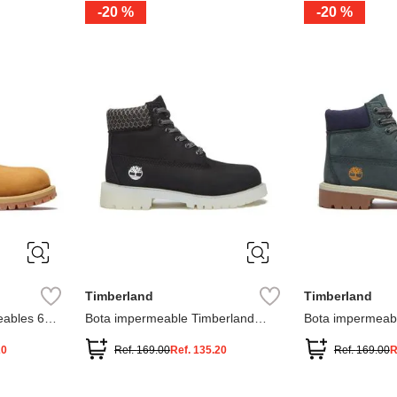
-
20 %
-
20 %
3
2
1
13
1
12.5
2.5
1.5
13.5
2
13
2
12.5
13.5
Timberland
Timberland
ables 6
Bota impermeable Timberland
Bota impermeab
Premium
Premium
20
Ref.
169.00
Ref.
135.20
Ref.
169.00
R