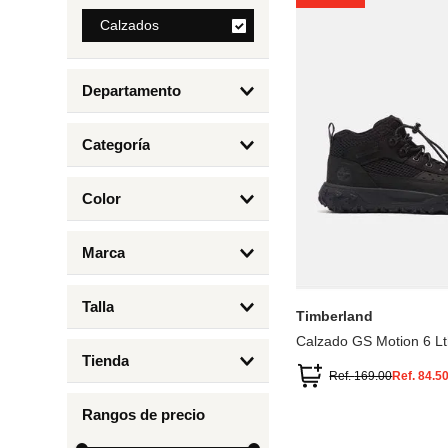
8
.
Calzados
bolso
9
.
cartera
Departamento
10
.
bimba lola
Calzados
Categoría
Botas y Botines
Color
Deportivos Urbanos
Amarillo
5
6.5
7
6
Marca
Arena
4.5
4
Timberland
Azul
Talla
Timberland
Negro
Calzado GS Motion 6 Lt
1
Tienda
1.5
Ref.
169.00
Ref.
84.5
Timberland
12.5
Rangos de precio
13