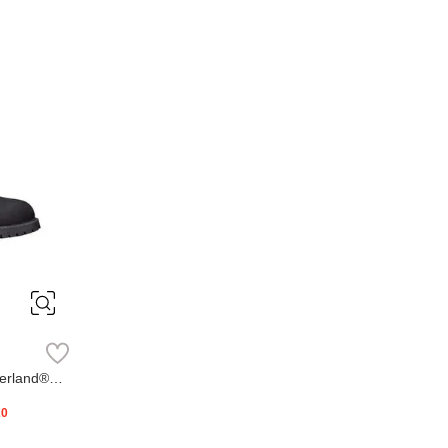
erland®
20