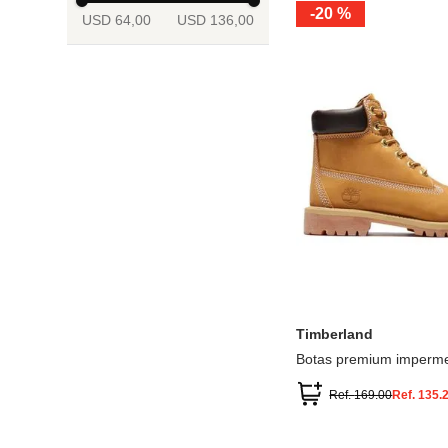
-
20 %
USD 64,00
USD 136,00
13.5
2
2.5
3
3.5
4
Mostrar 6 más
3.5
4
4.5
5
5.5
6
Timberland
Botas premium imperme
inch
Ref.
169.00
Ref.
135.