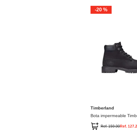
-
20 %
12.5
13.5
1.5
2.5
13
1
2
3
Timberland
Bota impermeable Timb
Premium
Ref.
159.00
Ref.
127.