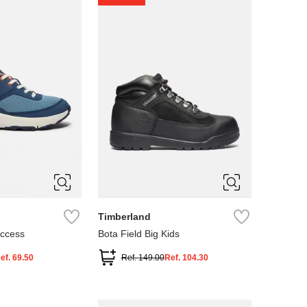
4
5
Timberland
Access
Bota Field Big Kids
ef.
69.50
Ref.
149.00
Ref.
104.30