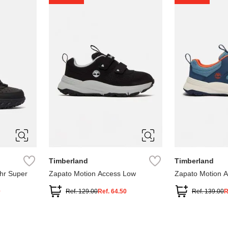
1
1.5
2
2.5
7
Timberland
Timberland
hr Super
Zapato Motion Access Low
Zapato Motion 
0
Ref.
129.00
Ref.
64.50
Ref.
139.00
R