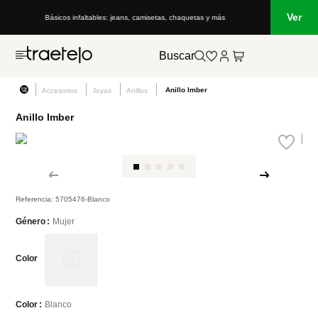
Ver
Básicos infaltables: jeans, camisetas, chaquetas y más
Buscar
Anillo Imber
Accesorios
Joyas
Anillos
Anillo Imber
Referencia
:
5705476-Blanco
Mujer
Género
Color
Blanco
Color