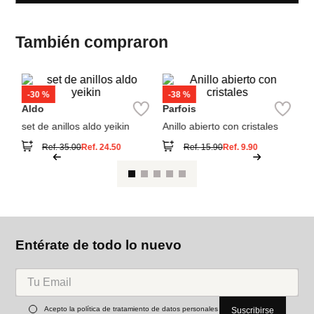
Ver reseña
También compraron
A
An
Aldo
Parfois
set de anillos aldo yeikin
Anillo abierto con cristales
Ref.
35.00
Ref.
24.50
Ref.
15.90
Ref.
9.90