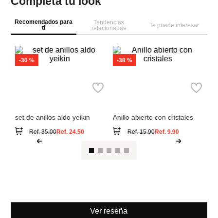
Completa tu look
Recomendados para
Tendencias
Te puede interesar
ti
relacionadas
A
An
Aldo
Parfois
set de anillos aldo yeikin
Anillo abierto con cristales
Ref.
35.00
Ref.
24.50
Ref.
15.90
Ref.
9.90