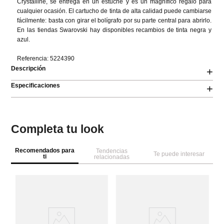
Crystalline, se entrega en un estuche y es un magnífico regalo para 
cualquier ocasión. El cartucho de tinta de alta calidad puede cambiarse 
fácilmente: basta con girar el bolígrafo por su parte central para abrirlo. 
En las tiendas Swarovski hay disponibles recambios de tinta negra y 
azul.

Referencia: 5224390
Descripción
+
Especificaciones
+
Completa tu look
Recomendados para
Tendencias
Te puede interesar
ti
relacionadas
NEW
🎒 Regreso a Clases
M

36
Bo
Sp