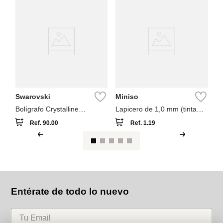
NEW
🎒 Regreso a Clases
M

36
Bo
Sp
Swarovski
Miniso
Bolígrafo Crystalline
Lapicero de 1,0 mm (tinta
Swarovski Azul
negra)
Ref.
90.00
Ref.
1.19
Entérate de todo lo nuevo