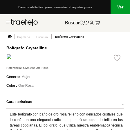
Ver
Básicos infaltables: jeans, camisetas, chaquetas y más
Buscar
Bolígrafo Crystalline
Papelería
Escritura
Bolígrafo Crystalline
Referencia
:
5224390-Oro-Rosa
Mujer
Género
Oro-Rosa
Color
Características
-
Este bolígrafo con baño de oro rosa relleno con delicados cristales que 
le confieren una elegancia adicional, pondrá un toque de brillo en las 
tareas cotidianas. El bolígrafo, que utiliza nuestra emblemática técnica 