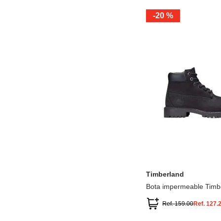
-
20 %
12.5
13.5
1.5
2.5
13
1
2
3
Timberland
Bota impermeable Timb
Premium
Ref.
159.00
Ref.
127.