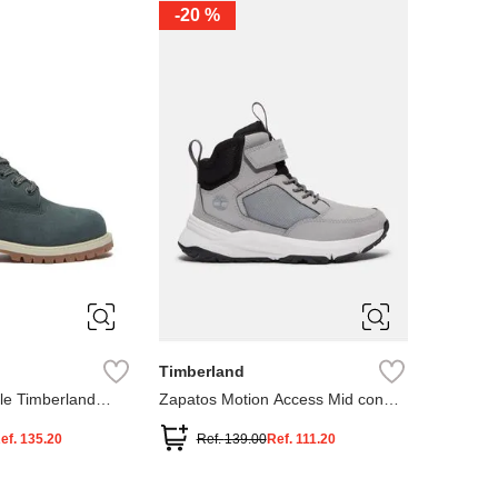
-
20 %
3
12.5
3
2
.5
1.5
1
13
2.5
1.5
13.5
Timberland
le Timberland
Zapatos Motion Access Mid con
cierre de velcro
ef.
135.20
Ref.
139.00
Ref.
111.20