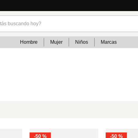
s buscando hoy?
Hombre
Mujer
Niños
Marcas
-
50 %
-
50 %