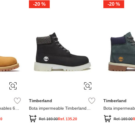
-
20 %
-
20 %
3
2
1
13
1
12.5
2.5
1.5
13.5
2
13
2
12.5
13.5
Timberland
Timberland
ables 6
Bota impermeable Timberland
Bota impermeab
Premium
Premium
20
Ref.
169.00
Ref.
135.20
Ref.
169.00
R