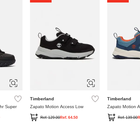
1
1.5
2
2.5
7
Timberland
Timberland
hr Super
Zapato Motion Access Low
Zapato Motion 
0
Ref.
129.00
Ref.
64.50
Ref.
139.00
R