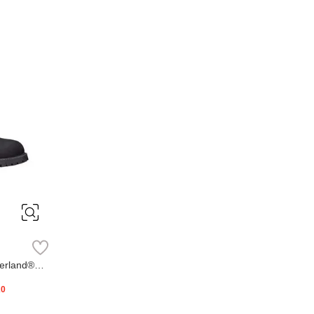
erland®
20