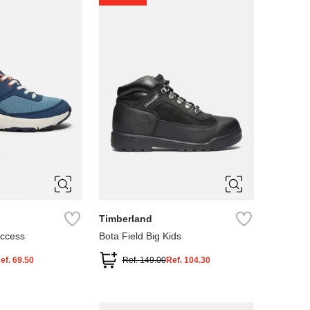
4
5
Timberland
Access
Bota Field Big Kids
ef.
69.50
Ref.
149.00
Ref.
104.30