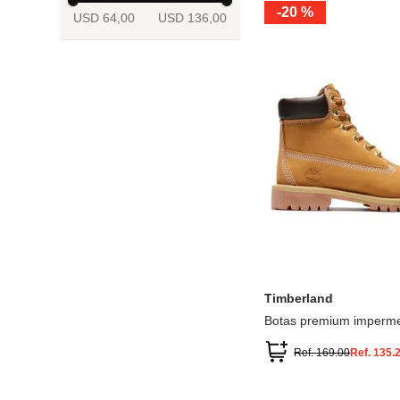
-
20 %
USD 64,00
USD 136,00
13.5
2
2.5
3
3.5
4
Mostrar 6 más
3.5
4
4.5
5
5.5
6
Timberland
Botas premium imperme
inch
Ref.
169.00
Ref.
135.