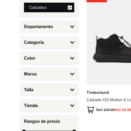
8
.
Calzados
mng
9
.
bolso
Departamento
10
.
bimba lola
Calzados
Categoría
Botas y Botines
Color
Deportivos Urbanos
Amarillo
5
6.5
7
6
Marca
Arena
4.5
4
Timberland
Azul
Talla
Timberland
Negro
Calzado GS Motion 6 Lt
1
Tienda
1.5
Ref.
169.00
Ref.
84.5
Timberland
12.5
Rangos de precio
13