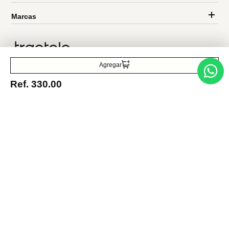
Entérate de todo lo nuevo
Acepto la política de tratamiento de datos personales
Suscribirse
Agregar
Ref.
330.00
Acerca de nosotros
Categorías
Marcas
Traetelo, el marketplace de moda en Venezuela para quienes buscan
estilo, calidad y las mejores marcas en un solo lugar.