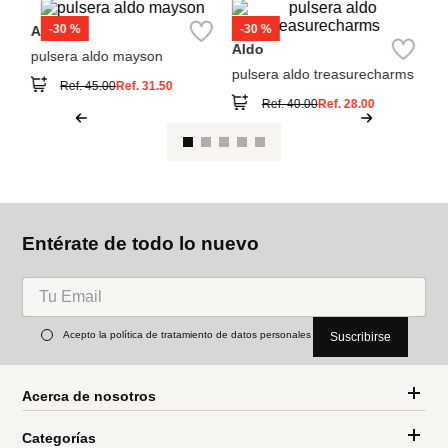
También compraron
S
Pu
Aldo
Aldo
pulsera aldo mayson
pulsera aldo treasurecharms
Ref.
45.00
Ref.
31.50
Ref.
40.00
Ref.
28.00