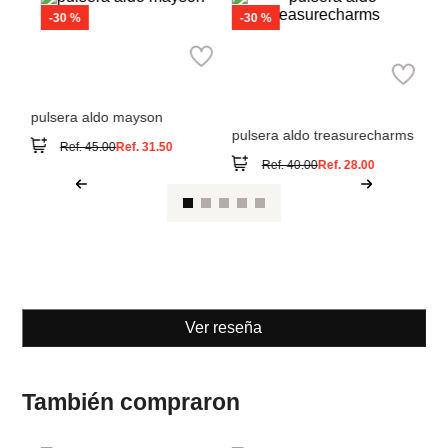
S
Pu
Aldo
Aldo
pulsera aldo mayson
pulsera aldo treasurecharms
Ref.
45.00
Ref.
31.50
Ref.
40.00
Ref.
28.00
Ver reseña