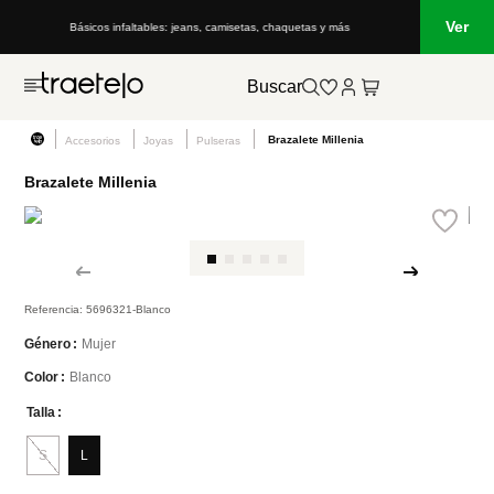
Ver
Básicos infaltables: jeans, camisetas, chaquetas y más
Buscar
Brazalete Millenia
Accesorios
Joyas
Pulseras
Brazalete Millenia
Referencia
:
5696321-Blanco
Mujer
Género
Blanco
Color
Talla
S
L