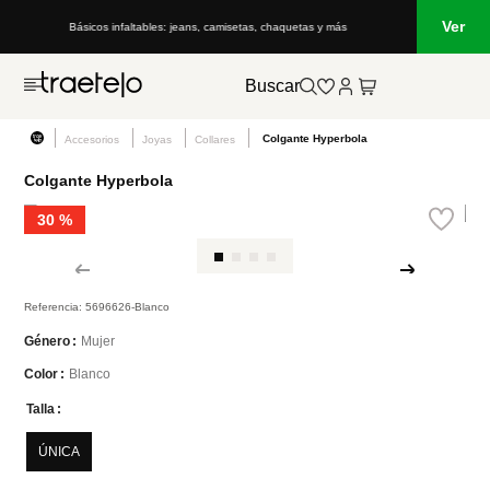
Ver
Básicos infaltables: jeans, camisetas, chaquetas y más
Buscar
Colgante Hyperbola
Accesorios
Joyas
Collares
Colgante Hyperbola
30 %
Referencia
:
5696626-Blanco
Mujer
Género
Blanco
Color
Talla
ÚNICA