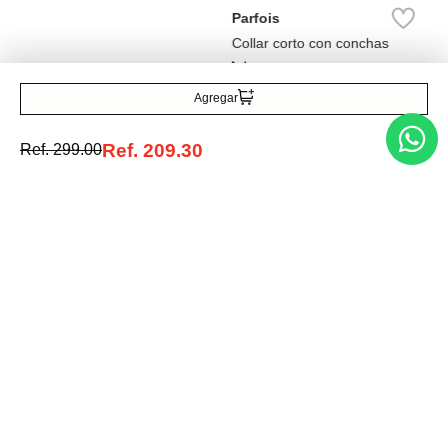
Parfois
Collar corto con conchas
Ref.
27.90
Agregar
Ref.
209.30
Ref.
299.00
Entérate de todo lo nuevo
Acepto la política de tratamiento de datos personales
Suscribirse
Acerca de nosotros
Categorías
Marcas