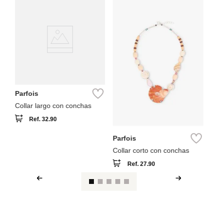
Pa
Co
pi
Parfois
Collar largo con conchas
Ref.
32.90
Parfois
Collar corto con conchas
Ref.
27.90