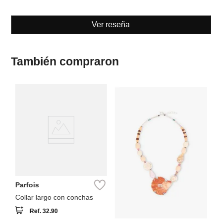
Ver reseña
También compraron
Pa
Co
pi
Parfois
Collar largo con conchas
Ref.
32.90