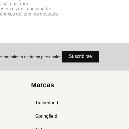
na sola palabra
genéricos en la búsqueda
inónimos del término deseado
Suscribirse
de tratamiento de datos personales
Marcas
Timberland
Springfield