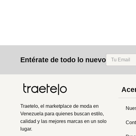
8
.
bolso
9
.
cartera
10
.
bimba lola
Entérate de todo lo nuevo
Acer
Traetelo, el marketplace de moda en
Nues
Venezuela para quienes buscan estilo,
calidad y las mejores marcas en un solo
Cont
lugar.