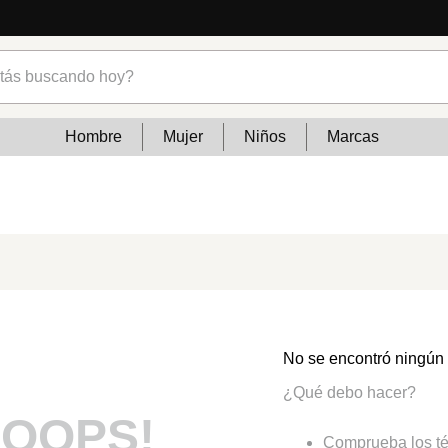
s buscando hoy?
Hombre
Mujer
Niños
Marcas
No se encontró ningún
¿Qué debo hacer?
OOPS!
Comprueba los té