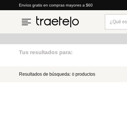
Envíos gratis en compras mayores a $60
¿Qué está
Términos más buscados
Tus resultados para:
1
.
timberland
Resultados de búsqueda:
productos
0
2
.
parfois
3
.
carteras
4
.
aldo
5
.
carteras parfois
6
.
springfield
7
.
mng