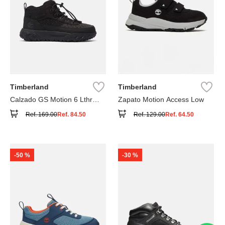
Timberland
Timberland
Calzado GS Motion 6 Lthr
Zapato Motion Access Low
Super
Ref.
169.00
Ref.
84.50
Ref.
129.00
Ref.
64.50
-
50 %
-
30 %