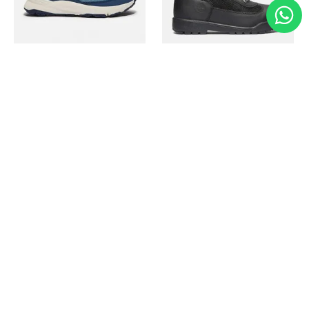
Timberland
Timberland
Zapato Motion Access
Bota Field Big Kids
Ref.
139.00
Ref.
69.50
Ref.
149.00
Ref.
104.30