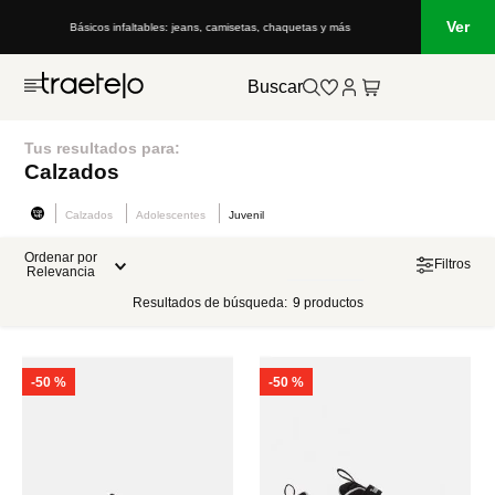
Ver
Básicos infaltables: jeans, camisetas, chaquetas y más
Buscar
Tus resultados para:
Calzados
Calzados
Adolescentes
Juvenil
Ordenar por
Filtros
Relevancia
Resultados de búsqueda:
9
productos
-
50 %
-
50 %