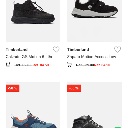
Timberland
Timberland
Calzado GS Motion 6 Lthr
Zapato Motion Access Low
Super
Ref.
169.00
Ref.
84.50
Ref.
129.00
Ref.
64.50
-
50 %
-
30 %