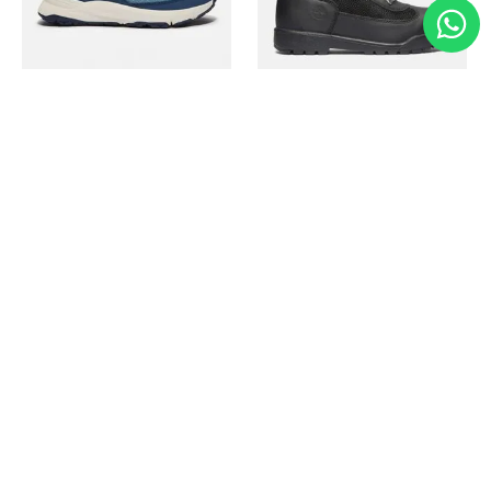
Timberland
Timberland
Zapato Motion Access
Bota Field Big Kids
Ref.
139.00
Ref.
69.50
Ref.
149.00
Ref.
104.30