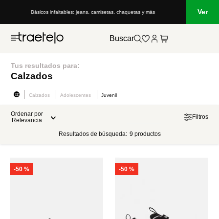
Ver
Básicos infaltables: jeans, camisetas, chaquetas y más
Buscar
Tus resultados para:
Calzados
Calzados
Adolescentes
Juvenil
Ordenar por
Filtros
Relevancia
Resultados de búsqueda:
9
productos
-
50 %
-
50 %