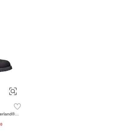
erland®
20