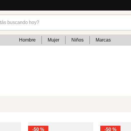
s buscando hoy?
Hombre
Mujer
Niños
Marcas
-
50 %
-
50 %