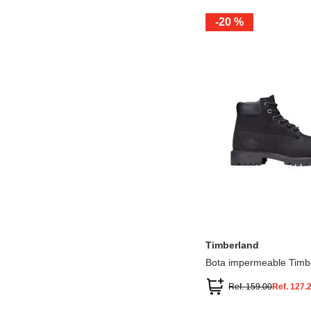
-
20 %
12.5
13.5
1.5
2.5
13
1
2
3
Timberland
Bota impermeable Timb
Premium
Ref.
159.00
Ref.
127.