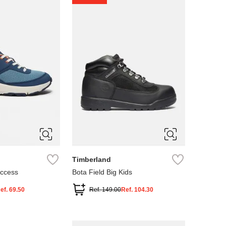
4
5
Timberland
Access
Bota Field Big Kids
ef.
69.50
Ref.
149.00
Ref.
104.30