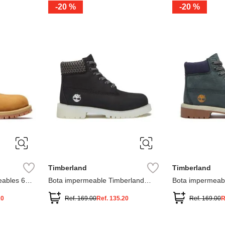
-
20 %
-
20 %
3
2
1
13
1
12.5
2.5
1.5
13.5
2
13
2
12.5
13.5
Timberland
Timberland
ables 6
Bota impermeable Timberland
Bota impermeab
Premium
Premium
20
Ref.
169.00
Ref.
135.20
Ref.
169.00
R