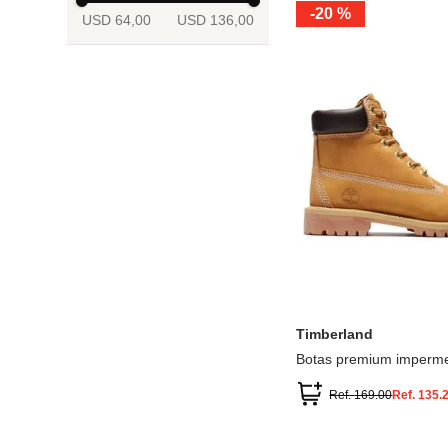
-
20 %
USD 64,00
USD 136,00
13.5
2
2.5
3
3.5
4
Mostrar 6 más
3.5
4
4.5
5
5.5
6
Timberland
Botas premium imperme
inch
Ref.
169.00
Ref.
135.