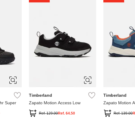
1
1.5
2
2.5
7
Timberland
Timberland
hr Super
Zapato Motion Access Low
Zapato Motion 
0
Ref.
129.00
Ref.
64.50
Ref.
139.00
R