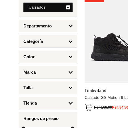
8
.
Calzados
bolso
9
.
cartera
Departamento
10
.
bimba lola
Calzados
Categoría
Botas y Botines
Color
Deportivos Urbanos
Amarillo
5
6.5
7
6
Marca
Arena
4.5
4
Timberland
Azul
Talla
Timberland
Negro
Calzado GS Motion 6 Lt
1
Tienda
1.5
Ref.
169.00
Ref.
84.5
Timberland
12.5
Rangos de precio
13