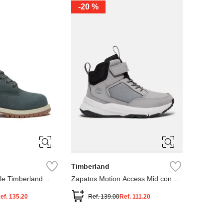
-
20 %
3
12.5
3
2
.5
1.5
1
13
2.5
1.5
13.5
Timberland
le Timberland
Zapatos Motion Access Mid con
cierre de velcro
ef.
135.20
Ref.
139.00
Ref.
111.20