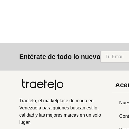
8
.
mng
9
.
bolso
10
.
bimba lola
Entérate de todo lo nuevo
Acer
Traetelo, el marketplace de moda en
Nues
Venezuela para quienes buscan estilo,
calidad y las mejores marcas en un solo
Cont
lugar.