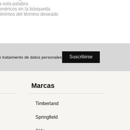
na sola palabra
genéricos en la búsqueda
inónimos del término deseado
Suscribirse
de tratamiento de datos personales
Marcas
Timberland
Springfield