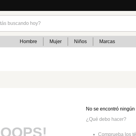
s buscando hoy?
Hombre
Mujer
Niños
Marcas
No se encontró ningún
¿Qué debo hacer?
OOPS!
Comprueba los té