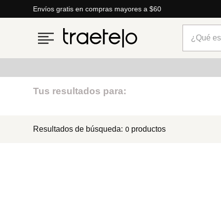
Envíos gratis en compras mayores a $60
¿Qué está
Términos más buscados
Tus resultados para:
1
.
timberland
Resultados de búsqueda:
productos
0
2
.
parfois
3
.
carteras
4
.
aldo
5
.
carteras parfois
6
.
springfield
7
.
cartera