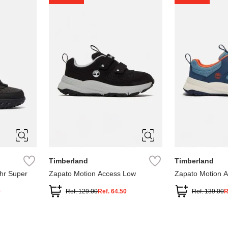
1
1.5
2
2.5
7
Timberland
Timberland
hr Super
Zapato Motion Access Low
Zapato Motion 
0
Ref.
129.00
Ref.
64.50
Ref.
139.00
R