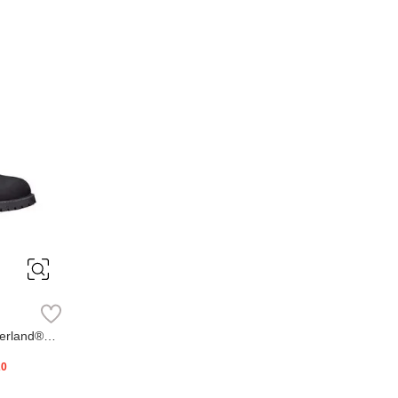
erland®
20