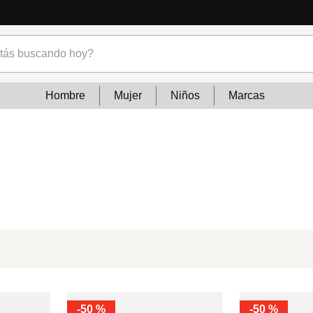
s buscando hoy?
Hombre
Mujer
Niños
Marcas
-
50 %
-
50 %