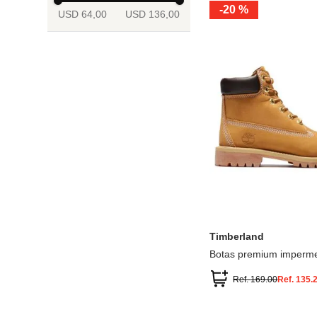
-
20 %
USD 64,00
USD 136,00
13.5
2
2.5
3
3.5
4
Mostrar 6 más
3.5
4
4.5
5
5.5
6
Timberland
Botas premium imperme
inch
Ref.
169.00
Ref.
135.