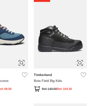
4
5
Timberland
Access
Bota Field Big Kids
ef.
69.50
Ref.
149.00
Ref.
104.30