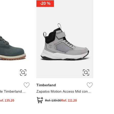
-
20 %
3
12.5
3
2
.5
1.5
1
13
2.5
1.5
13.5
Timberland
le Timberland
Zapatos Motion Access Mid con
cierre de velcro
ef.
135.20
Ref.
139.00
Ref.
111.20