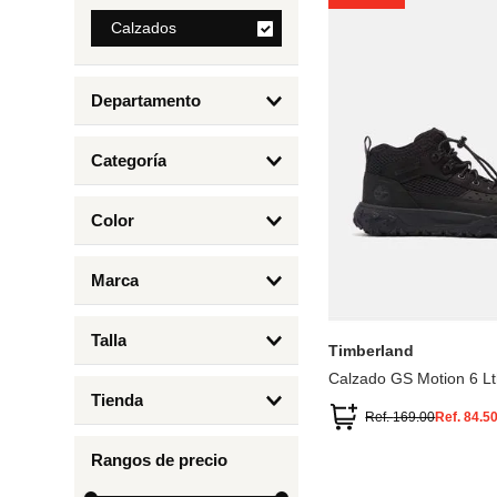
8
.
Calzados
cartera
9
.
bolso
Departamento
10
.
miniso
Calzados
Categoría
Botas y Botines
Color
Deportivos Urbanos
Amarillo
5
6.5
7
6
Marca
Arena
4.5
4
Timberland
Azul
Talla
Timberland
Negro
Calzado GS Motion 6 Lt
1
Tienda
1.5
Ref.
169.00
Ref.
84.5
Timberland
12.5
Rangos de precio
13