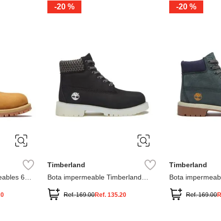
-
20 %
-
20 %
3
2
1
13
1
12.5
2.5
1.5
13.5
2
13
2
12.5
13.5
Timberland
Timberland
ables 6
Bota impermeable Timberland
Bota impermeab
Premium
Premium
20
Ref.
169.00
Ref.
135.20
Ref.
169.00
R