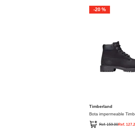
-
20 %
12.5
13.5
1.5
2.5
13
1
2
3
Timberland
Bota impermeable Timb
Premium
Ref.
159.00
Ref.
127.