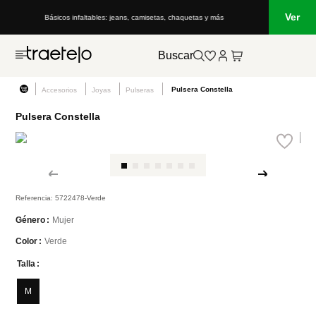
Ver
Básicos infaltables: jeans, camisetas, chaquetas y más
Buscar
Pulsera Constella
Accesorios
Joyas
Pulseras
Pulsera Constella
Referencia
:
5722478-Verde
Mujer
Género
Verde
Color
Talla
M