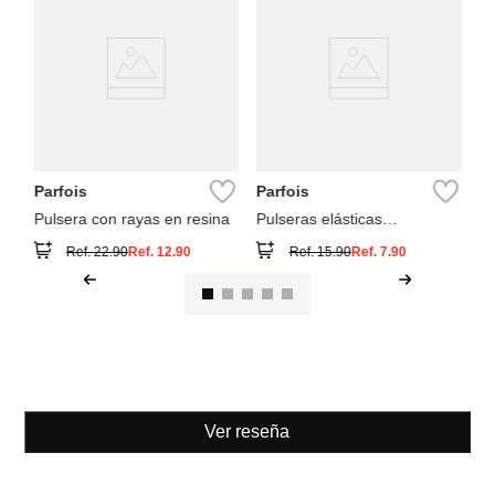
Pa
SI
Pu
En
Parfois
Parfois
Pulsera con rayas en resina
Pulseras elásticas
irregulares
Ref.
22.90
Ref.
12.90
Ref.
15.90
Ref.
7.90
Ver reseña