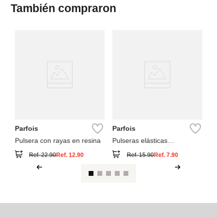
También compraron
Pa
SI
Pu
En
Parfois
Parfois
Pulsera con rayas en resina
Pulseras elásticas
irregulares
Ref.
22.90
Ref.
12.90
Ref.
15.90
Ref.
7.90