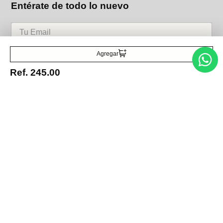
Entérate de todo lo nuevo
Acepto la política de tratamiento de datos personales
Suscribirse
Agregar
Ref.
245.00
Acerca de nosotros
Categorías
Marcas
Traetelo, el marketplace de moda en Venezuela para quienes buscan
estilo, calidad y las mejores marcas en un solo lugar.