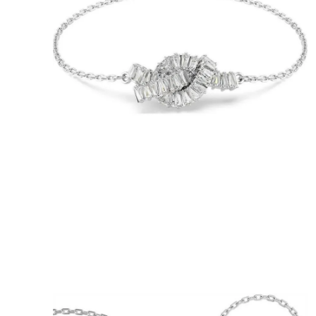
8
.
cartera
9
.
bolso
10
.
miniso