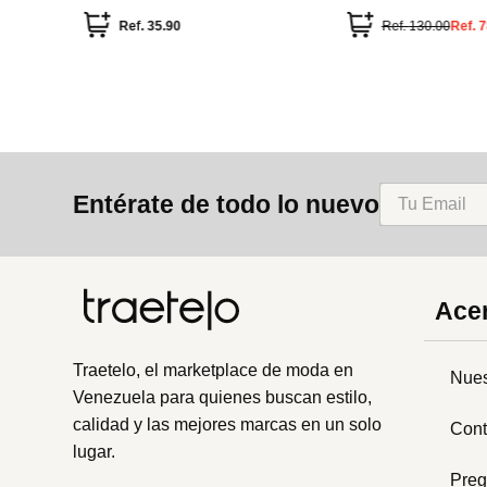
Charms
Ovaladas
Ref.
35.90
Ref.
17.90
Ref.
17.90
Ref.
8.
Entérate de todo lo nuevo
Acer
Traetelo, el marketplace de moda en
Nues
Venezuela para quienes buscan estilo,
calidad y las mejores marcas en un solo
Cont
lugar.
Preg