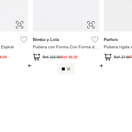
ÚNICA
ÚNICA
Parfois
Parfois
n Cuentas
Pulsera Bicolor
Pulsera Rígida
De Color
90
Ref.
35.90
Ref.
59.90