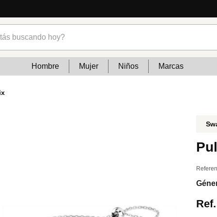
cias
s buscando hoy?
Hombre
Mujer
Niños
Marcas
ix
Sw
Pul
Referen
Géne
Ref