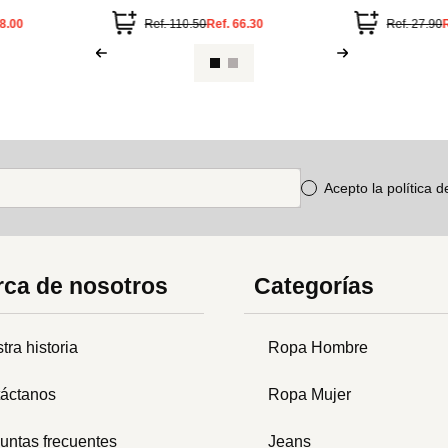
De Color
90
Ref.
35.90
Ref.
59.90
Acepto la política 
ca de nosotros
Categorías
tra historia
Ropa Hombre
áctanos
Ropa Mujer
untas frecuentes
Jeans