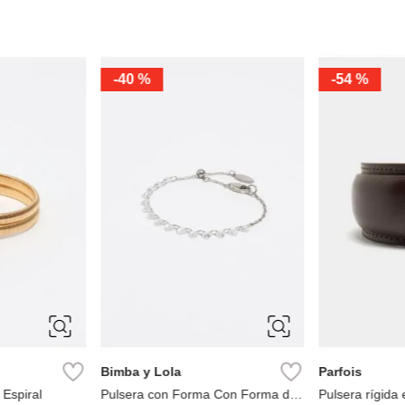
-
70 %
ÚNICA
ÚNICA
Parfois
Parfois
n Cuentas
Pulsera Bicolor
Pulsera Rígida