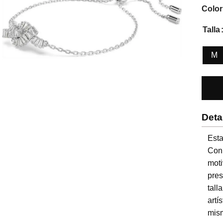
Color
Talla
M
Deta
Esta
Con 
mot
pre
tal
artí
mism