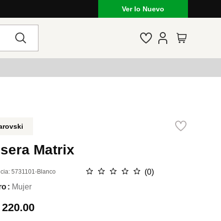
Ver lo Nuevo
arovski
sera Matrix
☆
☆
☆
☆
☆
(
0
)
cia
:
5731101-Blanco
ro
Mujer
.
220.00