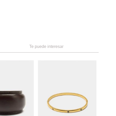
Te puede interesar
-
70 %
NEW