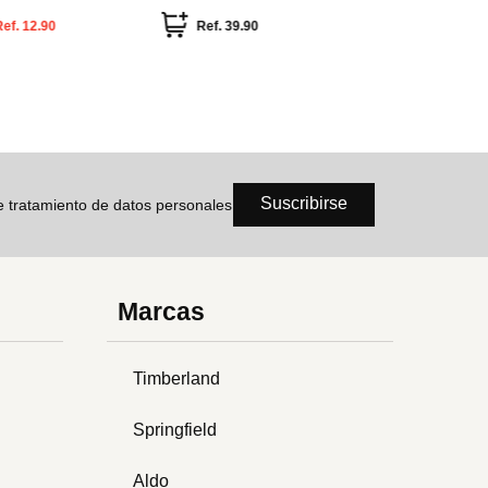
corazone
Ref.
17.90
Ref.
25.00
Ref.
7.50
Ref
Suscribirse
de tratamiento de datos personales
Marcas
Timberland
Springfield
Aldo