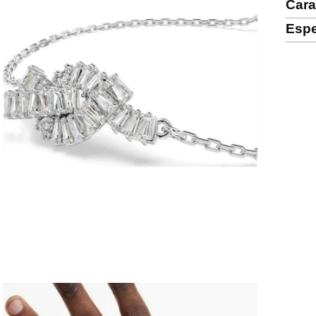
Cara
Espe