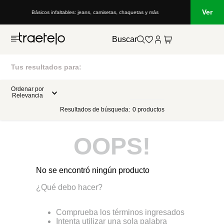
Ver
Básicos infaltables: jeans, camisetas, chaquetas y más
Buscar
Tus resultados para:
Ordenar por
Relevancia
Resultados de búsqueda:
0
productos
OOPS!
No se encontró ningún producto
¿Qué debo hacer?
Comprueba los términos ingresados
Intenta utilizar una sola palabra