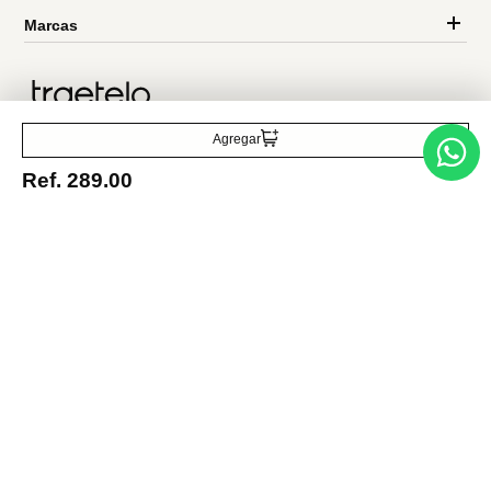
Entérate de todo lo nuevo
Acepto la política de tratamiento de datos personales
Suscribirse
Agregar
Ref.
289.00
Acerca de nosotros
Categorías
Marcas
Traetelo, el marketplace de moda en Venezuela para quienes buscan
estilo, calidad y las mejores marcas en un solo lugar.