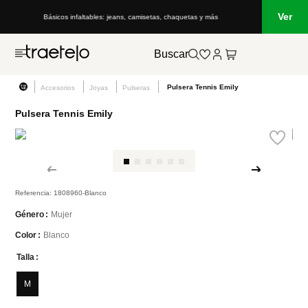
Ver
Básicos infaltables: jeans, camisetas, chaquetas y más
Buscar
Pulsera Tennis Emily
Accesorios
Joyas
Pulseras
Pulsera Tennis Emily
Referencia
:
1808960-Blanco
Mujer
Género
Blanco
Color
Talla
M