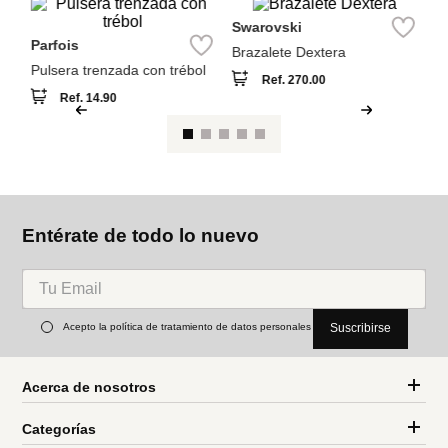
También compraron
NEW
Pa
Pu
C
Parfois
Swarovski
Pulsera trenzada con trébol
Brazalete Dextera
Ref.
14.90
Ref.
270.00