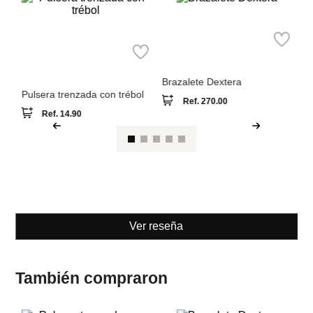
NEW
Pa
Pu
C
Parfois
Swarovski
Pulsera trenzada con trébol
Brazalete Dextera
Ref.
14.90
Ref.
270.00
Ver reseña