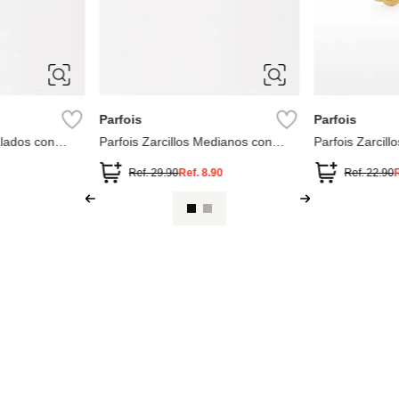
ÚNICA
ÚNICA
Parfois
Parfois
razón
Parfois Aros de concha
Parfois Aros co
Ref.
12.90
Ref.
3.90
Ref.
59.90