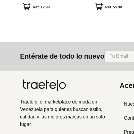
circonitas
Ref.
45.90
Ref.
15.90
Ref.
27.90
Entérate de todo lo nuevo
Acer
Traetelo, el marketplace de moda en
Nues
Venezuela para quienes buscan estilo,
calidad y las mejores marcas en un solo
Cont
lugar.
Preg