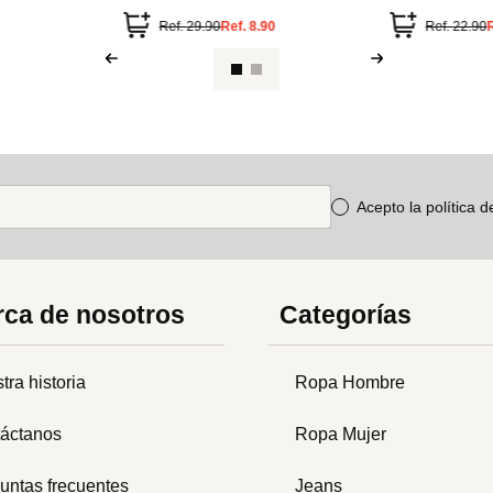
Ref.
12.90
Ref.
3.90
Ref.
59.90
Acepto la política 
ca de nosotros
Categorías
tra historia
Ropa Hombre
áctanos
Ropa Mujer
untas frecuentes
Jeans