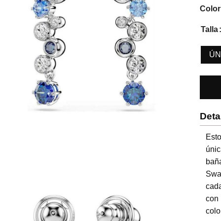
Color
Talla
ÚN
Deta
Esto
únic
bañ
Swa
cada
con 
colo