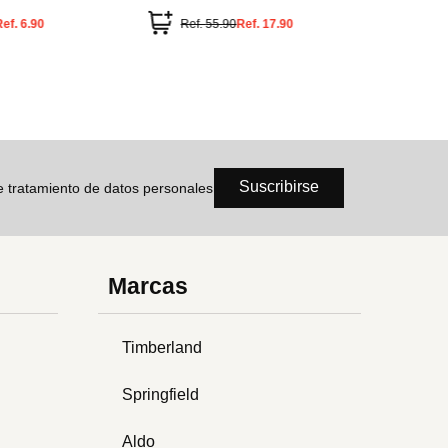
Ref.
17.90
Ref.
123.50
Ref.
74.10
Ref
Suscribirse
de tratamiento de datos personales
Marcas
Timberland
Springfield
Aldo