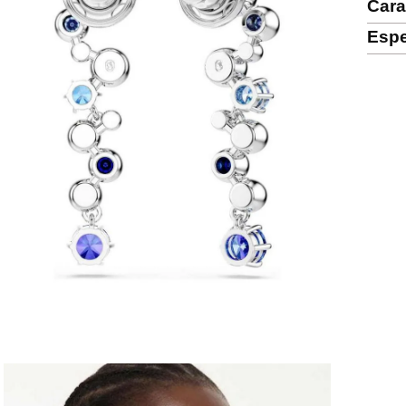
Cara
Espe