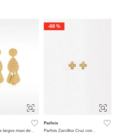
-
40 %
ÚNICA
ÚNIC
Bimba y Lola
Parfois
n textura
zarcillos de corazones con texturas
Zarcillos