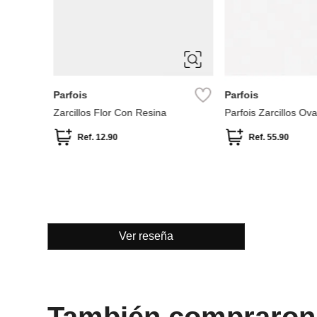
ÚNICA
ÚNICA
Parfois
Parfois
Parfois Zarcillos corona con
Parfois Zarcillos co
circonitas
Ref.
45.90
Ref.
15.90
Ref.
27.90
Ver reseña
También compraron