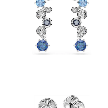
8
.
bolso
9
.
cartera
10
.
bimba lola