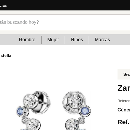
s buscando hoy?
Hombre
Mujer
Niños
Marcas
stella
Sw
Zar
Referen
Géne
Ref