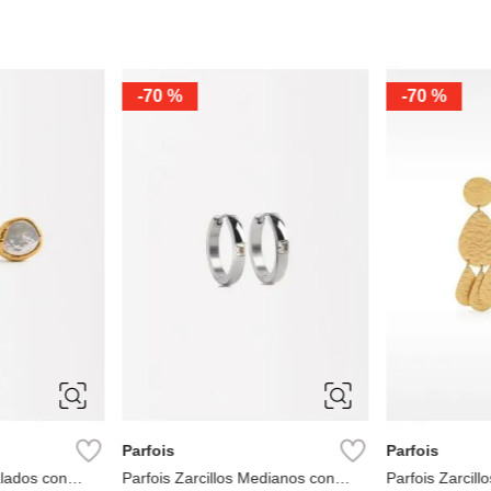
-
70 %
-
70 %
ÚNICA
ÚNICA
Parfois
Parfois
razón
Parfois Aros de concha
Parfois Aros co