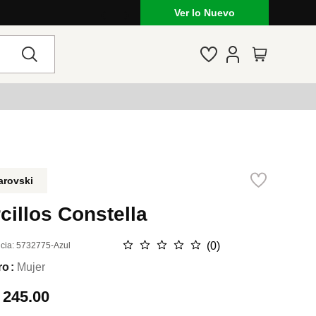
Outfits de temporada: jeans, vestidos, calzados 
Ver lo Nuevo
arovski
cillos Constella
☆
☆
☆
☆
☆
(
0
)
cia
:
5732775-Azul
ro
Mujer
.
245.00