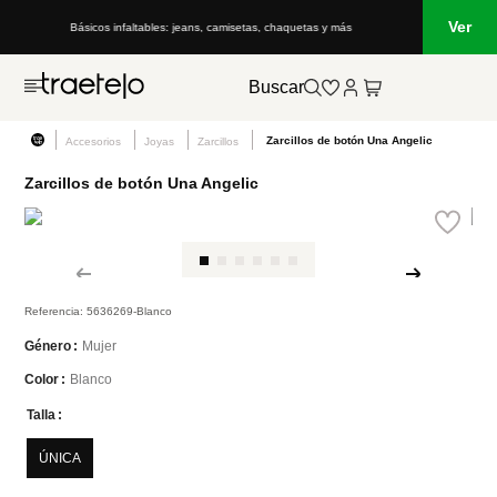
Ver
Básicos infaltables: jeans, camisetas, chaquetas y más
Buscar
Zarcillos de botón Una Angelic
Accesorios
Joyas
Zarcillos
Zarcillos de botón Una Angelic
Referencia
:
5636269-Blanco
Mujer
Género
Blanco
Color
Talla
ÚNICA