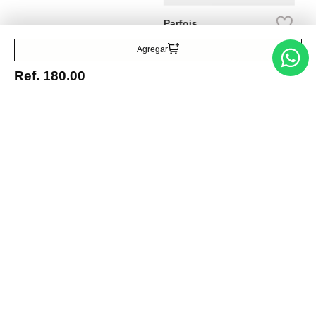
Ref.
35.90
Agregar
Ref.
180.00
Entérate de todo lo nuevo
Acepto la política de tratamiento de datos personales
Suscribirse
Acerca de nosotros
Categorías
Marcas