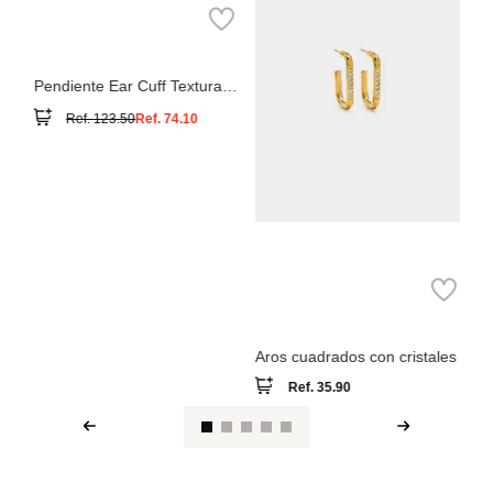
Mu
Bimba y Lola
Pendiente Ear Cuff Textura
Bicolor
Ref.
123.50
Ref.
74.10
Parfois
Aros cuadrados con cristales
Ref.
35.90
Ver reseña