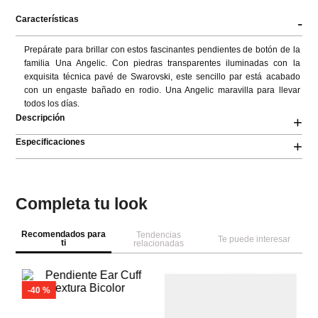
Características
-
Prepárate para brillar con estos fascinantes pendientes de botón de la 
familia Una Angelic. Con piedras transparentes iluminadas con la 
exquisita técnica pavé de Swarovski, este sencillo par está acabado 
con un engaste bañado en rodio. Una Angelic maravilla para llevar 
todos los días.
Descripción
+
Especificaciones
+
Completa tu look
Recomendados para
Tendencias
Te puede interesar
ti
relacionadas
Pa
Pa