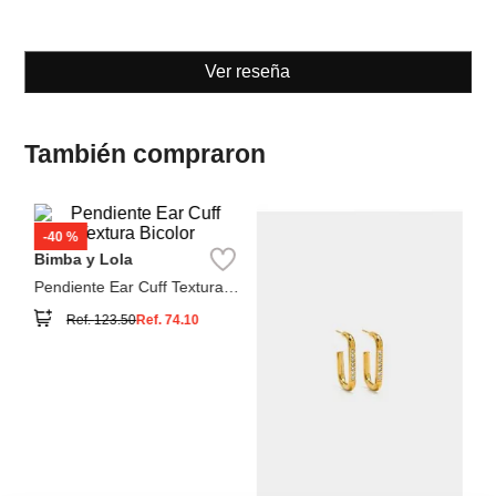
También compraron
Pa
Pa
Mu
Bimba y Lola
Pendiente Ear Cuff Textura
Bicolor
Ref.
123.50
Ref.
74.10
Parfois
Aros cuadrados con cristales