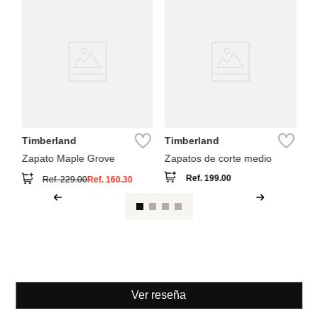
A
Bo
Timberland
Timberland
Zapato Maple Grove
Zapatos de corte medio
Ref.
199.00
Ref.
229.00
Ref.
160.30
Ver reseña