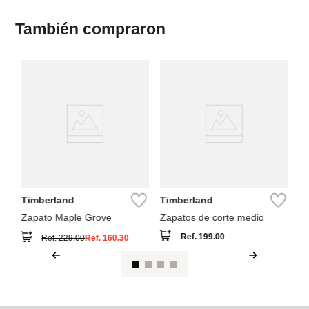
También compraron
A
Bo
Timberland
Timberland
Zapato Maple Grove
Zapatos de corte medio
Ref.
199.00
Ref.
229.00
Ref.
160.30