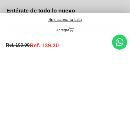
Entérate de todo lo nuevo
Selecciona tu talla
Agregar
Acepto la política de tratamiento de datos personales
Suscribirse
Ref.
139.30
Ref.
199.00
Acerca de nosotros
Categorías
Marcas
Traetelo, el marketplace de moda en Venezuela para quienes buscan
estilo, calidad y las mejores marcas en un solo lugar.