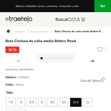
Ver
, camisetas, chaquetas y más
Lo que está de moda en Venezuela: marcas, e
Buscar
Bota Chelsea de caña media Britton Road
Calzados
Botas y Botines
Bota Chelsea de caña media Britton Road
30 %
Referencia
:
A6A4W-W02
Hombre
Género
Guía de Tallas
Arena
Color
Talla
7.5
8
8.5
9
9.5
10
10.5
11