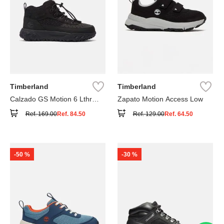
Timberland
Timberland
Calzado GS Motion 6 Lthr
Zapato Motion Access Low
Super
Ref.
169.00
Ref.
84.50
Ref.
129.00
Ref.
64.50
-
50 %
-
30 %