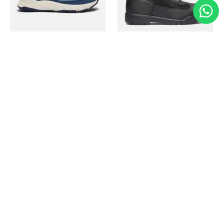
Timberland
Timberland
Zapato Motion Access
Bota Field Big Kids
Ref.
139.00
Ref.
69.50
Ref.
149.00
Ref.
104.30