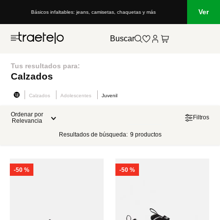
Ver
Básicos infaltables: jeans, camisetas, chaquetas y más
Buscar
Tus resultados para:
Calzados
Calzados
Adolescentes
Juvenil
Ordenar por
Filtros
Relevancia
Resultados de búsqueda:
9
productos
-
50 %
-
50 %