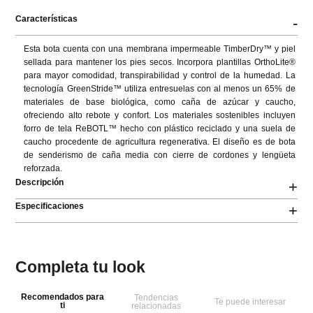
Características
-
Esta bota cuenta con una membrana impermeable TimberDry™ y piel 
sellada para mantener los pies secos. Incorpora plantillas OrthoLite® 
para mayor comodidad, transpirabilidad y control de la humedad. La 
tecnología GreenStride™ utiliza entresuelas con al menos un 65% de 
materiales de base biológica, como caña de azúcar y caucho, 
ofreciendo alto rebote y confort. Los materiales sostenibles incluyen 
forro de tela ReBOTL™ hecho con plástico reciclado y una suela de 
caucho procedente de agricultura regenerativa. El diseño es de bota 
de senderismo de caña media con cierre de cordones y lengüeta 
reforzada.
Descripción
+
Especificaciones
+
Completa tu look
Recomendados para
Tendencias
Te puede interesar
ti
relacionadas