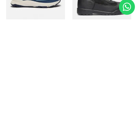
Timberland
Timberland
Zapato Motion Access
Bota Field Big Kids
Ref.
139.00
Ref.
69.50
Ref.
149.00
Ref.
104.30