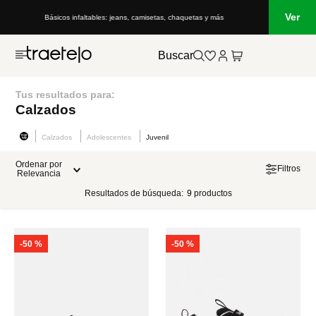
Ver
Básicos infaltables: jeans, camisetas, chaquetas y más
Buscar
Tus resultados para:
Calzados
Calzados
Adolescentes
Juvenil
Ordenar por
Filtros
Relevancia
Resultados de búsqueda:
9
productos
-
50 %
-
50 %