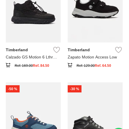
Timberland
Timberland
Calzado GS Motion 6 Lthr
Zapato Motion Access Low
Super
Ref.
169.00
Ref.
84.50
Ref.
129.00
Ref.
64.50
-
50 %
-
30 %