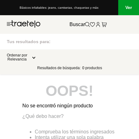
Ver
Básicos infaltables: jeans, camisetas, chaquetas y más
Buscar
Tus resultados para:
Ordenar por
Relevancia
Resultados de búsqueda:
0
productos
OOPS!
No se encontró ningún producto
¿Qué debo hacer?
Comprueba los términos ingresados
Intenta utilizar una sola palabra