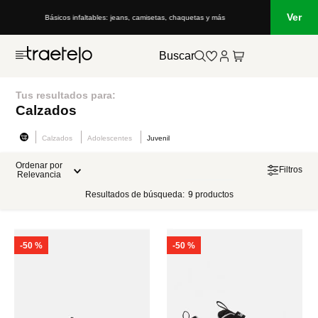
Ver
Básicos infaltables: jeans, camisetas, chaquetas y más
Buscar
Tus resultados para:
Calzados
Calzados
Adolescentes
Juvenil
Ordenar por
Filtros
Relevancia
Resultados de búsqueda:
9
productos
-
50 %
-
50 %