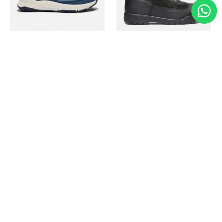
Timberland
Timberland
Zapato Motion Access
Bota Field Big Kids
Ref.
139.00
Ref.
69.50
Ref.
149.00
Ref.
104.30