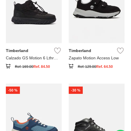
Timberland
Timberland
Calzado GS Motion 6 Lthr
Zapato Motion Access Low
Super
Ref.
169.00
Ref.
84.50
Ref.
129.00
Ref.
64.50
-
50 %
-
30 %