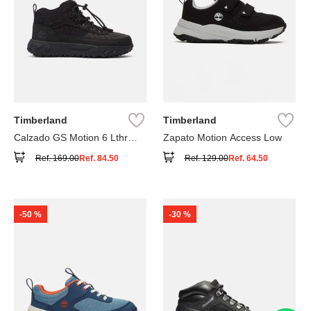
Timberland
Timberland
Calzado GS Motion 6 Lthr
Zapato Motion Access Low
Super
Ref.
169.00
Ref.
84.50
Ref.
129.00
Ref.
64.50
-
50 %
-
30 %