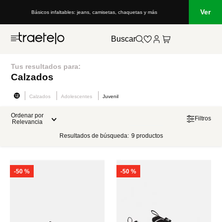
Ver
Básicos infaltables: jeans, camisetas, chaquetas y más
Buscar
Tus resultados para:
Calzados
Calzados
Adolescentes
Juvenil
Ordenar por
Filtros
Relevancia
Resultados de búsqueda:
9
productos
-
50 %
-
50 %