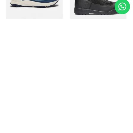
Timberland
Timberland
Zapato Motion Access
Bota Field Big Kids
Ref.
139.00
Ref.
69.50
Ref.
149.00
Ref.
104.30