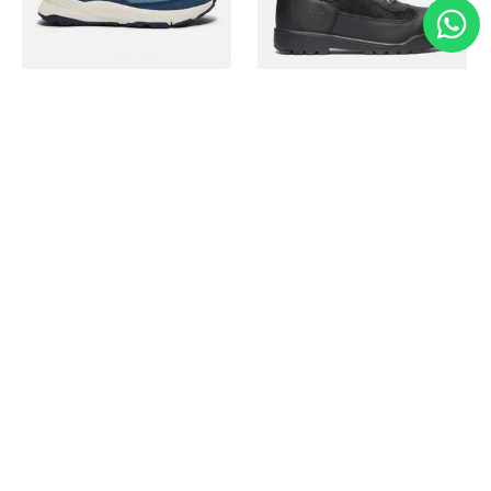
Timberland
Timberland
Zapato Motion Access
Bota Field Big Kids
Ref.
139.00
Ref.
69.50
Ref.
149.00
Ref.
104.30