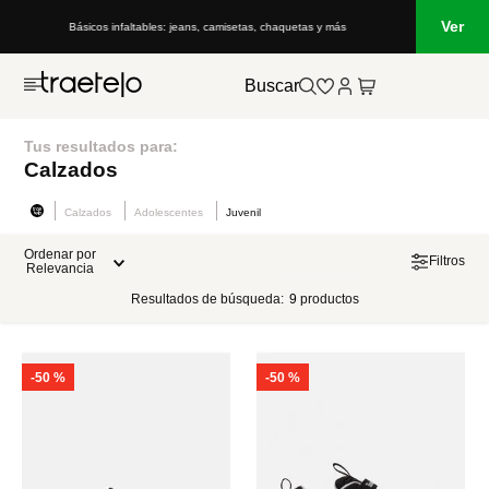
Ver
Básicos infaltables: jeans, camisetas, chaquetas y más
Buscar
Tus resultados para:
Calzados
Calzados
Adolescentes
Juvenil
Ordenar por
Filtros
Relevancia
Resultados de búsqueda:
9
productos
-
50 %
-
50 %