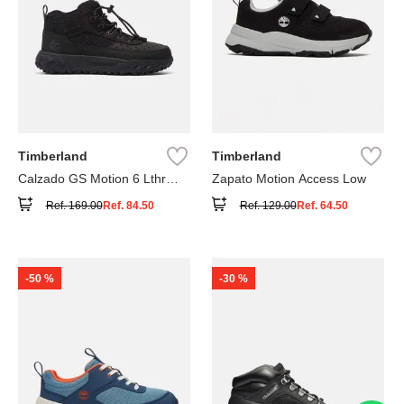
Timberland
Timberland
Calzado GS Motion 6 Lthr
Zapato Motion Access Low
Super
Ref.
169.00
Ref.
84.50
Ref.
129.00
Ref.
64.50
-
50 %
-
30 %