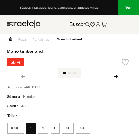
Ver
Básicos infaltables: jeans, camisetas, chaquetas y más
Buscar
Mono timberland
Ropa
Pantalones
Mono timberland
50 %
Referencia
:
A6HTB-EH2
Hombre
Género
Arena
Color
Talla
XXXL
S
M
L
XL
XXL