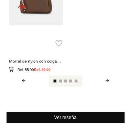
Parfois
Morral de nylon con colgante
de corazón
Ref.
55.90
Ref.
39.90
Ver reseña
También compraron