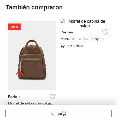
-
29 %
Sp
Parfois
o
Mo
Morral de cabina de nylon
Ref.
79.90
Parfois
Morral de nylon con colgante
de corazón
Ref.
55.90
Ref.
39.90
Agregar