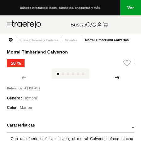
Ver
Básicos infaltables: jeans, camisetas, chaquetas y más
Buscar
Morral Timberland Calverton
Bolsos Billeteras y Carteras
Morrales
Morral Timberland Calverton
50 %
Referencia
:
A2J32-P47
Hombre
Género
Marrón
Color
Características
-
Con una fuerte estética utilitaria, el morral Calverton ofrece mucho 