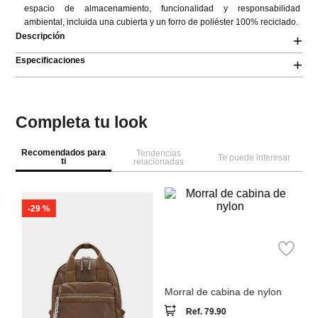
espacio de almacenamiento, funcionalidad y responsabilidad 
ambiental, incluida una cubierta y un forro de poliéster 100% reciclado.
Descripción
+
Especificaciones
+
Completa tu look
Recomendados para
Tendencias
Te puede interesar
ti
relacionadas
-
29 %
Sp
Parfois
o
Mo
Morral de cabina de nylon
Ref.
79.90