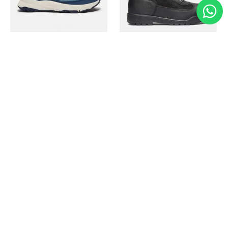
Timberland
Timberland
Zapato Motion Access
Bota Field Big Kids
Ref.
139.00
Ref.
69.50
Ref.
149.00
Ref.
104.30