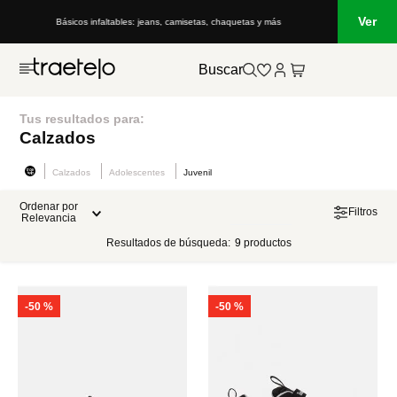
Ver
Básicos infaltables: jeans, camisetas, chaquetas y más
Buscar
Tus resultados para:
Calzados
Calzados
Adolescentes
Juvenil
Ordenar por
Filtros
Relevancia
Resultados de búsqueda:
9
productos
-
50 %
-
50 %