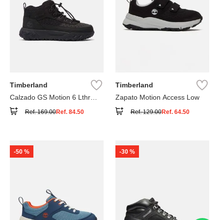
Timberland
Timberland
Calzado GS Motion 6 Lthr
Zapato Motion Access Low
Super
Ref.
169.00
Ref.
84.50
Ref.
129.00
Ref.
64.50
-
50 %
-
30 %