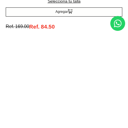
Selecciona tu talla
Agregar
Acepto la política de tratamiento de datos personales
Suscribirse
Ref.
84.50
Ref.
169.00
Acerca de nosotros
Categorías
Marcas
Traetelo, el marketplace de moda en Venezuela para quienes buscan
estilo, calidad y las mejores marcas en un solo lugar.