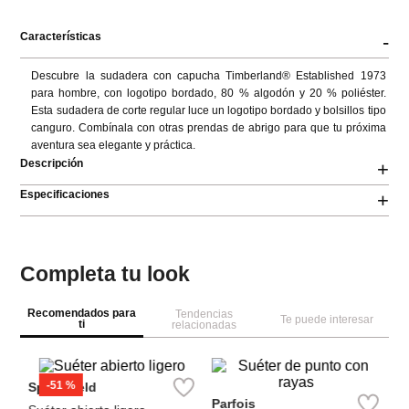
Características
-
Descubre la sudadera con capucha Timberland® Established 1973 
para hombre, con logotipo bordado, 80 % algodón y 20 % poliéster. 
Esta sudadera de corte regular luce un logotipo bordado y bolsillos tipo 
canguro. Combínala con otras prendas de abrigo para que tu próxima 
aventura sea elegante y práctica.
Descripción
+
Especificaciones
+
Completa tu look
Recomendados para
Tendencias
Te puede interesar
ti
relacionadas
M