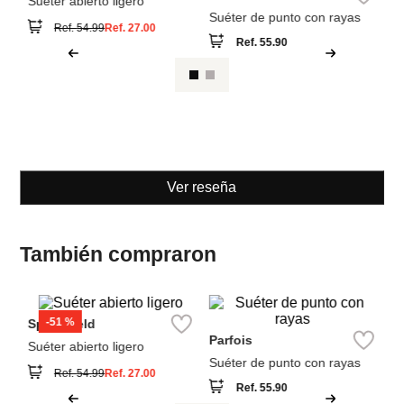
Su
Springfield
Parfois
Suéter abierto ligero
Suéter de punto con rayas
Ref.
55.90
Ref.
54.99
Ref.
27.00
Ver reseña
También compraron