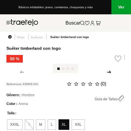
Ver
Básicos infaltables: jeans, camisetas, chaquetas y más
Buscar
Suéter timberland con logo
Ropa
Suéteres
Suéter timberland con logo
50 %
☆
☆
☆
☆
☆
(
0
)
Referencia
:
A5MX8-001
Hombre
Género
Guía de Tallas
Arena
Color
Talla
XXXL
S
M
L
XL
XXL