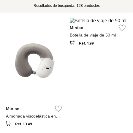
Resultados de búsqueda:
128
productos
Miniso
Botella de viaje de 50 ml
Ref.
4.99
Miniso
Almohada viscoelástica en
forma de u
Ref.
13.49