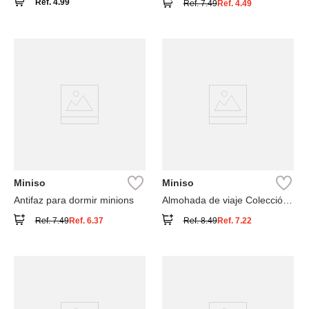
Ref.
4.99
Ref.
7.49
Ref.
4.49
Miniso
Miniso
Antifaz para dormir minions
Almohada de viaje Colección
We bare bears
Ref.
7.49
Ref.
6.37
Ref.
8.49
Ref.
7.22