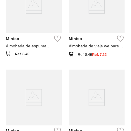
Miniso
Miniso
Almohada de espuma
Almohada de viaje we bare
viscoelástica mejorada
bears polar memory foam
Ref.
8.49
Ref.
8.49
Ref.
7.22
azul 24x13x27 cm
Miniso
Miniso