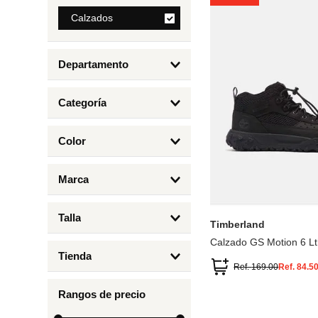
8
.
Calzados
cartera
9
.
bolso
Departamento
10
.
miniso
Calzados
Categoría
Botas y Botines
Color
Deportivos Urbanos
Amarillo
6.5
7
6
4.
Marca
Arena
4
Timberland
Azul
Talla
Timberland
Negro
Calzado GS Motion 6 Lt
1
Tienda
1.5
Ref.
169.00
Ref.
84.5
Timberland
12.5
Rangos de precio
13