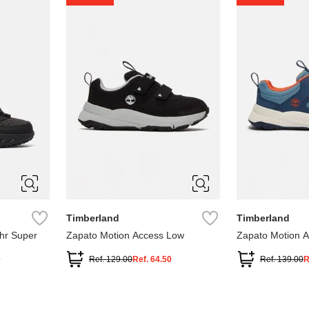
5
1
1.5
2
2.5
7
Timberland
Timberland
hr Super
Zapato Motion Access Low
Zapato Motion 
0
Ref.
129.00
Ref.
64.50
Ref.
139.00
R