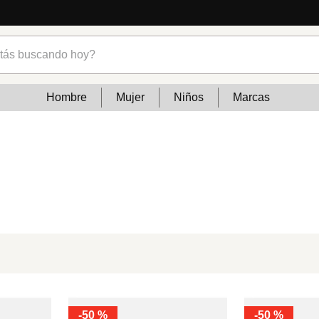
s buscando hoy?
Hombre
Mujer
Niños
Marcas
-
50 %
-
50 %