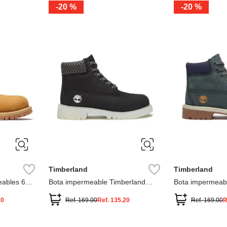
-
20 %
-
20 %
3
2
1
13
1
12.5
2.5
1.5
13.5
2
13
2
12.5
13.5
Timberland
Timberland
ables 6
Bota impermeable Timberland
Bota impermeab
Premium
Premium
20
Ref.
169.00
Ref.
135.20
Ref.
169.00
R