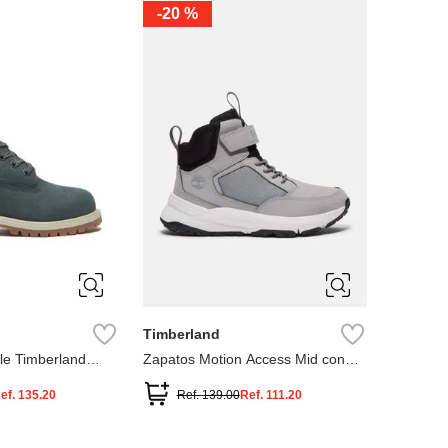
-
20 %
3
12.5
3
2
.5
1.5
1
13
2.5
1.5
13.5
Timberland
le Timberland
Zapatos Motion Access Mid con
cierre de velcro
ef.
135.20
Ref.
139.00
Ref.
111.20