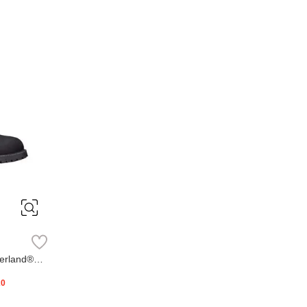
erland®
20