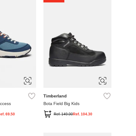
4
5
Timberland
Access
Bota Field Big Kids
ef.
69.50
Ref.
149.00
Ref.
104.30