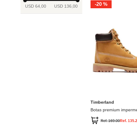
-
20 %
USD 64,00
USD 136,00
13.5
2
2.5
3
3.5
4
Mostrar 6 más
3.5
4
4.5
5
5.5
6
Timberland
Botas premium imperme
inch
Ref.
169.00
Ref.
135.