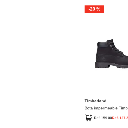
-
20 %
12.5
13.5
1.5
2.5
13
1
2
3
Timberland
Bota impermeable Timb
Premium
Ref.
159.00
Ref.
127.