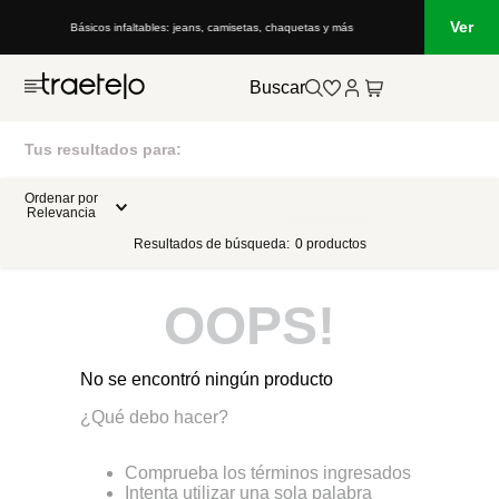
Ver
Básicos infaltables: jeans, camisetas, chaquetas y más
Buscar
Tus resultados para:
Ordenar por
Relevancia
Resultados de búsqueda:
0
productos
OOPS!
No se encontró ningún producto
¿Qué debo hacer?
Comprueba los términos ingresados
Intenta utilizar una sola palabra