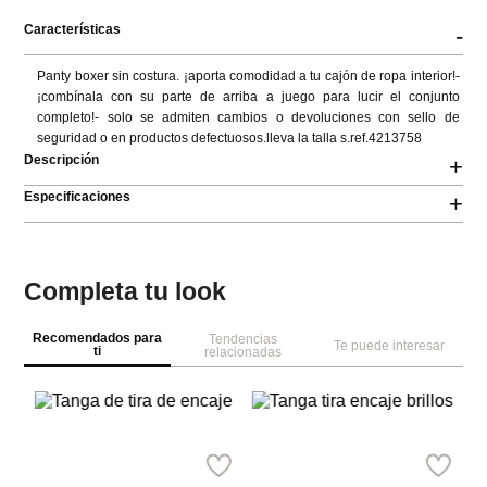
Características
-
Panty boxer sin costura. ¡aporta comodidad a tu cajón de ropa interior!- 
¡combínala con su parte de arriba a juego para lucir el conjunto 
completo!- solo se admiten cambios o devoluciones con sello de 
seguridad o en productos defectuosos.lleva la talla s.ref.4213758
Descripción
+
Especificaciones
+
Completa tu look
Recomendados para
Tendencias
Te puede interesar
ti
relacionadas
Women
Women
W
Secret
Secret
Se
Tanga de tira de encaje
Tanga tira encaje brillos
Ta
Ref.
14.99
Ref.
14.99