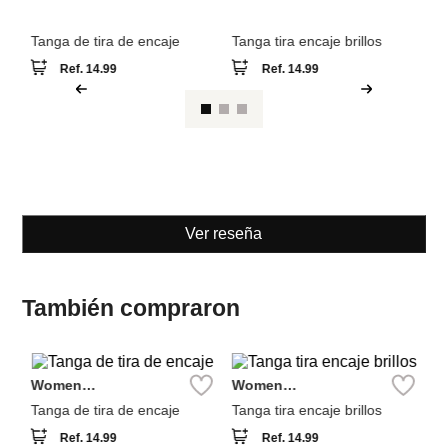
Ver reseña
También compraron
Women
Women
W
Secret
Secret
Se
Tanga de tira de encaje
Tanga tira encaje brillos
Ta
Ref.
14.99
Ref.
14.99