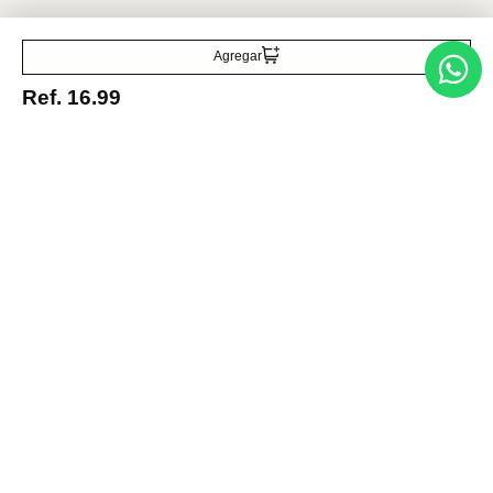
Agregar
Ref.
16.99
Medios de pago
© 2025 FUTURA ONLINE 24, C.A Todos los derechos reservados.
Tienda Virtual desarrollada por
Tecnología