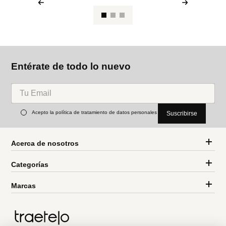
Entérate de todo lo nuevo
Acepto la política de tratamiento de datos personales
Suscribirse
Acerca de nosotros
Categorías
Marcas
Traetelo, el marketplace de moda en Venezuela para quienes buscan
estilo, calidad y las mejores marcas en un solo lugar.