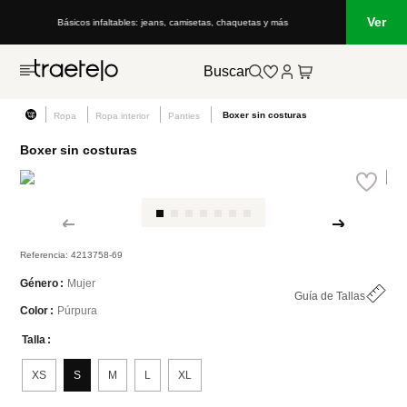
Ver
Básicos infaltables: jeans, camisetas, chaquetas y más
Buscar
Boxer sin costuras
Ropa
Ropa interior
Panties
Boxer sin costuras
Referencia
:
4213758-69
Mujer
Género
Guía de Tallas
Púrpura
Color
Talla
XS
S
M
L
XL