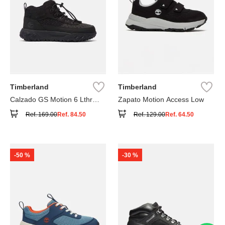
Timberland
Timberland
Calzado GS Motion 6 Lthr
Zapato Motion Access Low
Super
Ref.
169.00
Ref.
84.50
Ref.
129.00
Ref.
64.50
-
50 %
-
30 %