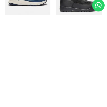
Timberland
Timberland
Zapato Motion Access
Bota Field Big Kids
Ref.
139.00
Ref.
69.50
Ref.
149.00
Ref.
104.30