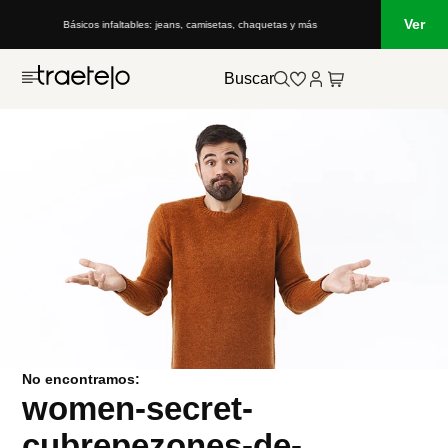
Ver
Básicos infaltables: jeans, camisetas, chaquetas y más
Buscar
No encontramos:
women-secret-
cubrepezones-de-