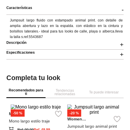
Características
-
Jumpsuit largo fluido con estampado animal print. con detalle de 
amplia abertura y lazo en la espalda. con elástico en la cintura y 
bolsillos laterales.- ideal para tus looks de calle, playa o alberca.lleva 
la talla s.ref.5543687
Descripción
+
Especificaciones
+
Completa tu look
Recomendados para
Tendencias
Te puede interesar
ti
relacionadas
M
Mo