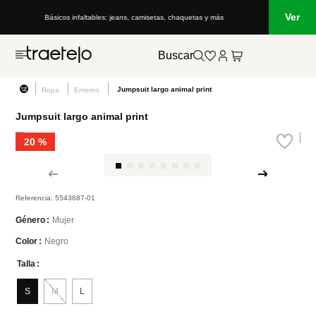
Ver
Básicos infaltables: jeans, camisetas, chaquetas y más
Buscar
Jumpsuit largo animal print
Ropa
Enteros
Jumpsuit largo animal print
20 %
Referencia
:
5543687-01
Mujer
Género
Negro
Color
Talla
S
M
L