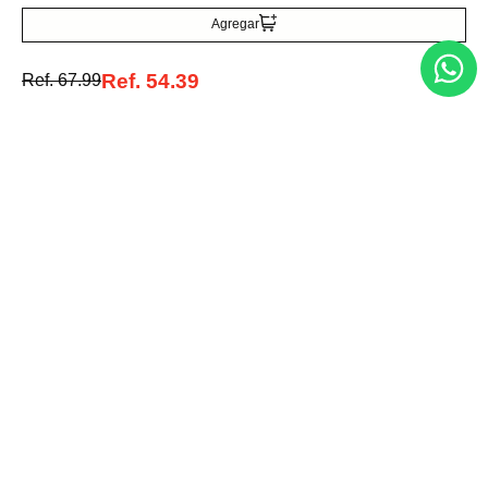
Agregar
Acepto la política de tratamiento de datos personales
Suscribirse
Ref.
54.39
Ref.
67.99
Acerca de nosotros
Categorías
Marcas
Traetelo, el marketplace de moda en Venezuela para quienes buscan
estilo, calidad y las mejores marcas en un solo lugar.
Medios de pago