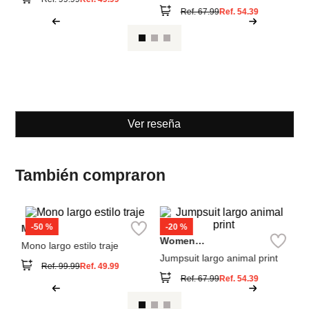
MNG
Women
Secret
Mono largo estilo traje
Jumpsuit largo animal print
Ref.
99.99
Ref.
49.99
Ref.
67.99
Ref.
54.39
Ver reseña
También compraron