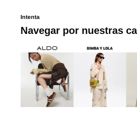
8
.
bolso
Intenta
9
.
cartera
Navegar por nuestras ca
10
.
bimba lola