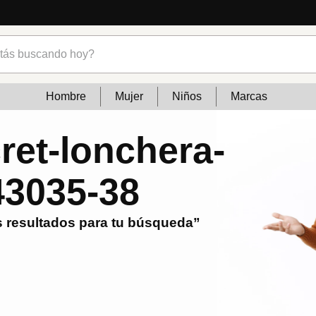
s buscando hoy?
Hombre
Mujer
Niños
Marcas
et-lonchera-
43035-38
 resultados para tu búsqueda”