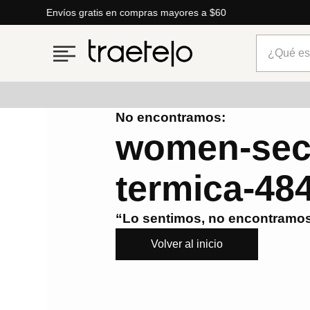
Envíos gratis en compras mayores a $60
¿Qué está
No encontramos:
Términos más buscados
women-secr
1
.
timberland
termica-48
2
.
parfois
3
.
carteras
“Lo sentimos, no encontramos
4
.
aldo
Volver al inicio
5
.
carteras parfois
6
.
springfield
7
.
mng