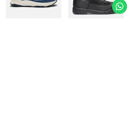
Timberland
Timberland
Zapato Motion Access
Bota Field Big Kids
Ref.
139.00
Ref.
69.50
Ref.
149.00
Ref.
104.30