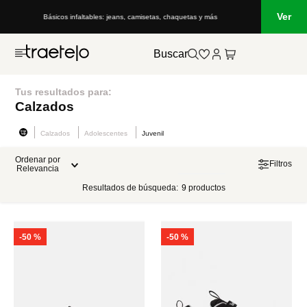
Ver
Básicos infaltables: jeans, camisetas, chaquetas y más
Buscar
Tus resultados para:
Calzados
Calzados
Adolescentes
Juvenil
Ordenar por
Filtros
Relevancia
Resultados de búsqueda:
9
productos
-
50 %
-
50 %