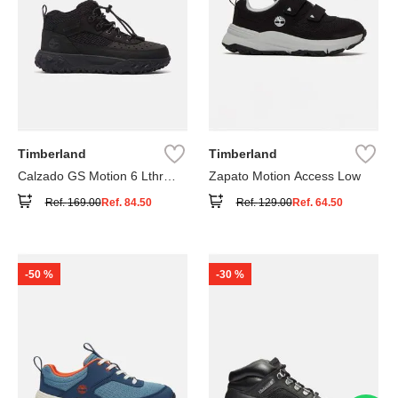
Timberland
Timberland
Calzado GS Motion 6 Lthr
Zapato Motion Access Low
Super
Ref.
169.00
Ref.
84.50
Ref.
129.00
Ref.
64.50
-
50 %
-
30 %