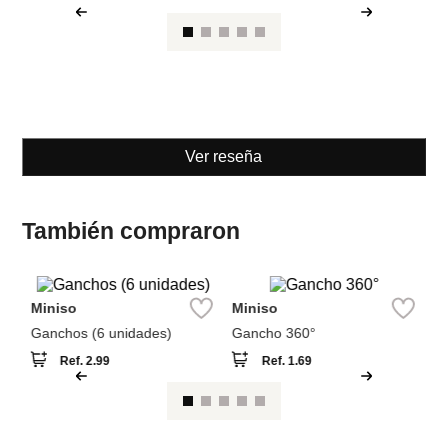
Miniso
Miniso
Ganchos (6 unidades)
Gancho 360°
Ref.
2.99
Ref.
1.69
Ver reseña
También compraron
M
Ga
es