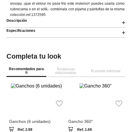
snoopy. ¡que el velour no pase frío este invierno!- puedes usarla como 
cubrecama o en el sofá.- combínala con pijama y pantuflas de la misma 
colección.ref.1372595
Descripción
+
Especificaciones
+
Completa tu look
Recomendados para
Tendencias
Te puede interesar
ti
relacionadas
M
Ga
es