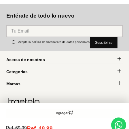
Miniso
Miniso
Ganchos (6 unidades)
Gancho 360°
Ref.
2.99
Ref.
1.69
Entérate de todo lo nuevo
Agregar
Acepto la política de tratamiento de datos personales
Suscribirse
Ref.
48.99
Ref.
69.99