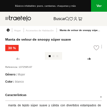
Ver
Básicos infaltables: jeans, camisetas, chaquetas y más
Buscar
Manta de velour de snoopy súper suave
Hogar
Accesorios de Habitación
Manta de velour de snoopy súper suave
30 %
Referencia
:
1372595-97
Mujer
Género
blanco
Color
Características
-
manta de tejido súper suave y cálida con divertidos estampados de 