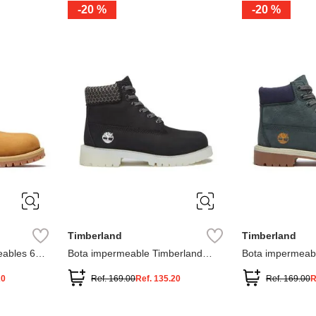
-
20 %
-
20 %
3
2
1
13
1
12.5
2.5
1.5
13.5
2
13
2
12.5
13.5
Timberland
Timberland
ables 6
Bota impermeable Timberland
Bota impermeab
Premium
Premium
20
Ref.
169.00
Ref.
135.20
Ref.
169.00
R