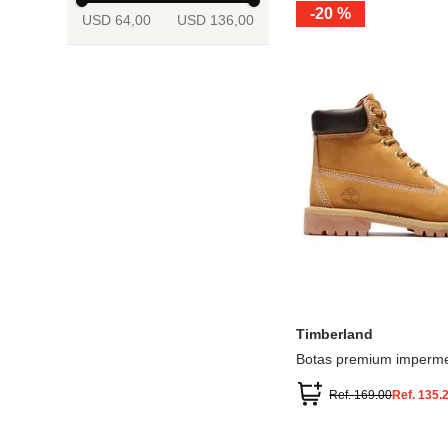
-
20 %
USD 64,00
USD 136,00
13.5
2
2.5
3
3.5
4
Mostrar 6 más
3.5
4
4.5
5
5.5
6
Timberland
Botas premium imperme
inch
Ref.
169.00
Ref.
135.