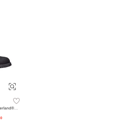
erland®
20