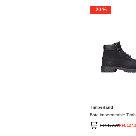
-
20 %
12.5
13.5
1.5
2.5
13
1
2
3
Timberland
Bota impermeable Timb
Premium
Ref.
159.00
Ref.
127.