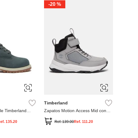
-
20 %
3
12.5
3
2
.5
1.5
1
13
2.5
1.5
13.5
Timberland
le Timberland
Zapatos Motion Access Mid con
cierre de velcro
ef.
135.20
Ref.
139.00
Ref.
111.20