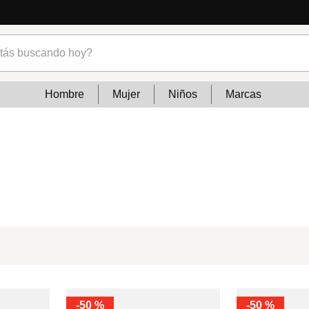
s buscando hoy?
Hombre
Mujer
Niños
Marcas
-
50 %
-
50 %