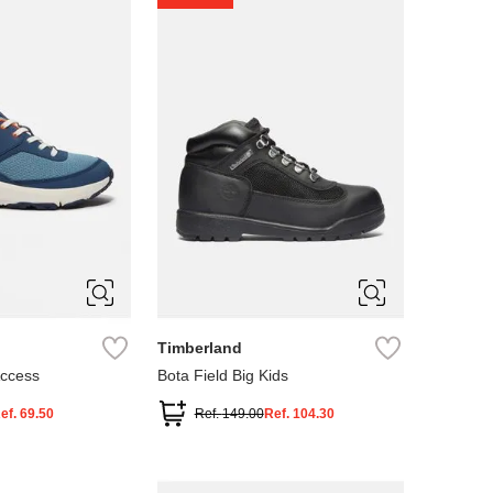
4
5
Timberland
Access
Bota Field Big Kids
ef.
69.50
Ref.
149.00
Ref.
104.30