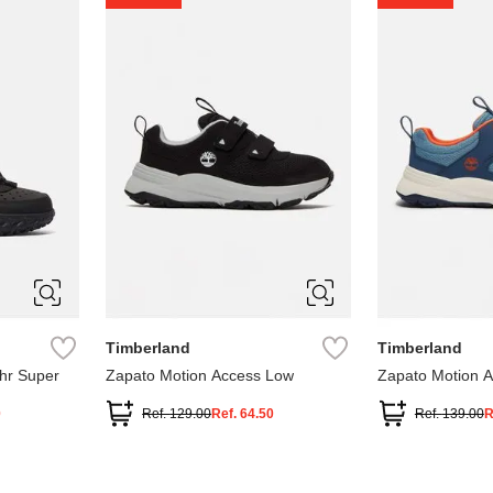
1
1.5
2
2.5
7
Timberland
Timberland
hr Super
Zapato Motion Access Low
Zapato Motion 
0
Ref.
129.00
Ref.
64.50
Ref.
139.00
R