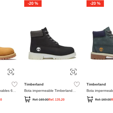
-
20 %
-
20 %
3
2
1
13
1
12.5
2.5
1.5
13.5
2
13
2
12.5
13.5
Timberland
Timberland
ables 6
Bota impermeable Timberland
Bota impermeab
Premium
Premium
20
Ref.
169.00
Ref.
135.20
Ref.
169.00
R