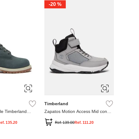
-
20 %
3
12.5
3
2
.5
1.5
1
13
2.5
1.5
13.5
Timberland
le Timberland
Zapatos Motion Access Mid con
cierre de velcro
ef.
135.20
Ref.
139.00
Ref.
111.20