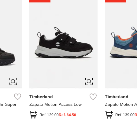
1
1.5
2
2.5
7
Timberland
Timberland
hr Super
Zapato Motion Access Low
Zapato Motion 
0
Ref.
129.00
Ref.
64.50
Ref.
139.00
R