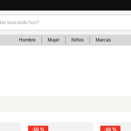
s buscando hoy?
Hombre
Mujer
Niños
Marcas
-
50 %
-
50 %