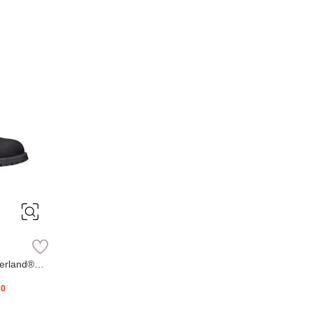
erland®
20