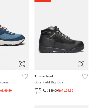
4
5
Timberland
Access
Bota Field Big Kids
ef.
69.50
Ref.
149.00
Ref.
104.30