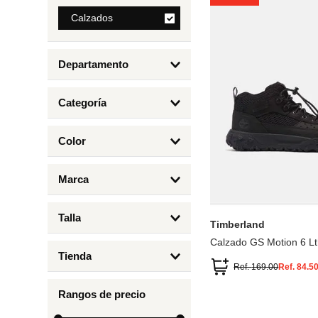
8
.
Calzados
mng
9
.
bolso
Departamento
10
.
bimba lola
Calzados
Categoría
Botas y Botines
Color
Deportivos Urbanos
Amarillo
5
6.5
7
6
Marca
Arena
4.5
4
Timberland
Azul
Talla
Timberland
Negro
Calzado GS Motion 6 Lt
1
Tienda
1.5
Ref.
169.00
Ref.
84.5
Timberland
12.5
Rangos de precio
13