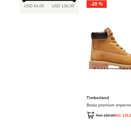
-
20 %
USD 64,00
USD 136,00
13.5
2
2.5
3
3.5
4
Mostrar 6 más
3.5
4
4.5
5
5.5
6
Timberland
Botas premium imperme
inch
Ref.
169.00
Ref.
135.