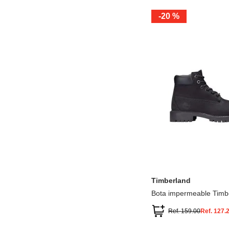
-
20 %
12.5
13.5
1.5
2.5
13
1
2
3
Timberland
Bota impermeable Timb
Premium
Ref.
159.00
Ref.
127.