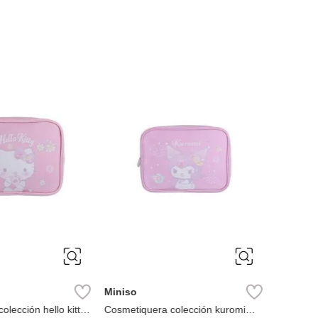
Miniso
Miniso
lección hello kitty
Cosmetiquera colección kuromi
Neceser