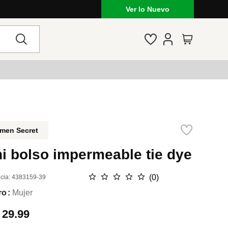
Ver lo Nuevo
men Secret
i bolso impermeable tie dye
☆
☆
☆
☆
☆
(
0
)
cia
:
4383159-39
ro
Mujer
.
29.99