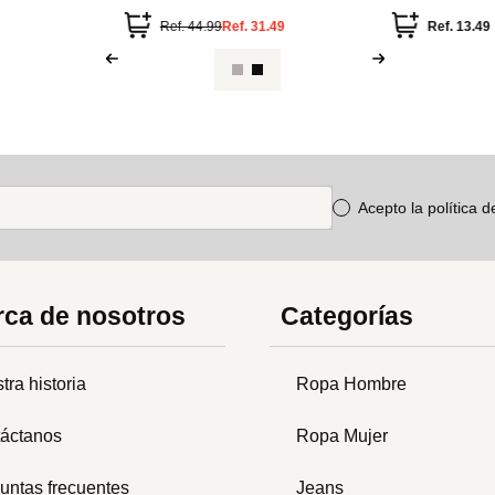
lentejuelas
flower languag
Ref.
44.99
Ref.
31.49
Ref.
13.49
Acepto la política 
ca de nosotros
Categorías
tra historia
Ropa Hombre
áctanos
Ropa Mujer
untas frecuentes
Jeans