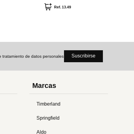
e sanrio
flower language sanrio
Ref.
13.49
Ref
Suscribirse
de tratamiento de datos personales
Marcas
Timberland
Springfield
Aldo