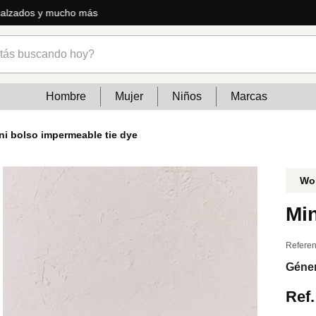
ás
s buscando hoy?
Hombre
Mujer
Niños
Marcas
ni bolso impermeable tie dye
Wo
Min
Referen
Géne
Ref