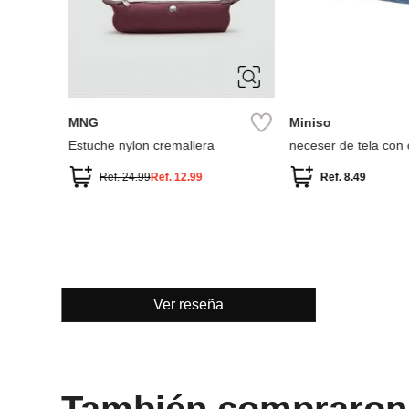
MNG
Miniso
llera
Estuche nylon cremallera
neceser de tela con
Ref.
24.99
Ref.
12.99
Ref.
8.49
Ver reseña
También compraron