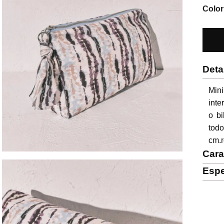
Color
Deta
Mini
inte
o bi
tod
cm.
Cara
Espe