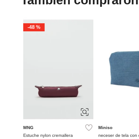
-
48 %
MNG
Miniso
llera
Estuche nylon cremallera
neceser de tela con