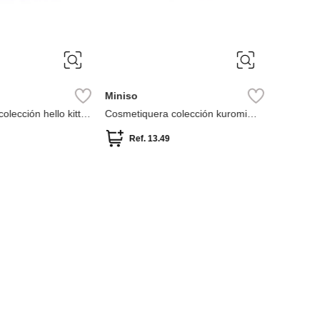
Miniso
Miniso
lección hello kitty
Cosmetiquera colección kuromi
Neceser
e sanrio
flower language sanrio
Ref.
13.49
Ref