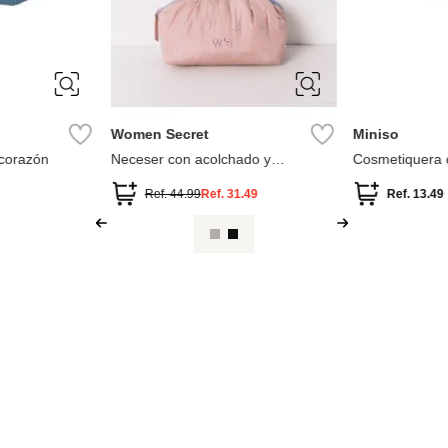
Women Secret
Miniso
 corazón
Neceser con acolchado y
Cosmetiquera co
lentejuelas
flower languag
Ref.
44.99
Ref.
31.49
Ref.
13.49