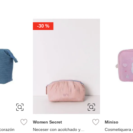
-
30 %
Women Secret
Miniso
 corazón
Neceser con acolchado y
Cosmetiquera co