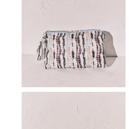
8
.
bolso
9
.
cartera
10
.
bimba lola