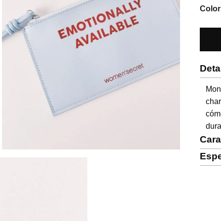
Color
Deta
Mon
cha
cóm
dur
Cara
Espe