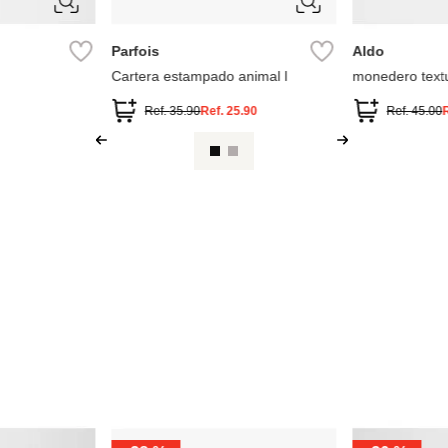
Parfois
Parfois
 Con Textura
Parfois Monedero Con Cremallera
Parfois Moned
.99
Ref.
22.90
Ref.
32.90