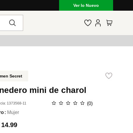
Ver lo Nuevo
men Secret
nedero mini de charol
☆
☆
☆
☆
☆
(
0
)
cia
:
1373568-11
ro
Mujer
.
14.99