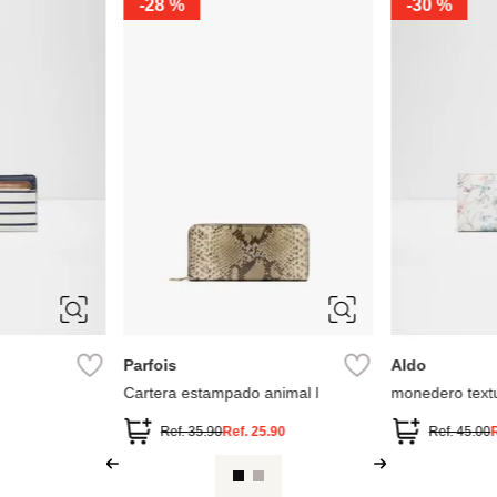
Parfois
Parfois
 Con Textura
Parfois Monedero Con Cremallera
Parfois Moned
.99
Ref.
22.90
Ref.
32.90