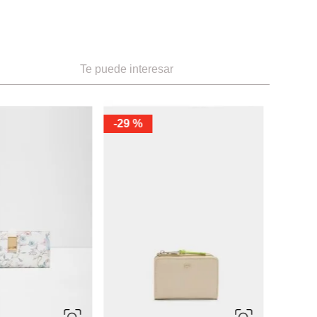
Te puede interesar
-
50 %
-
60 %