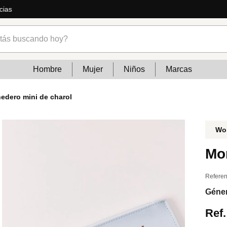
 mucho más
s buscando hoy?
Hombre
Mujer
Niños
Marcas
edero mini de charol
Wo
Mo
Referen
Géne
Ref