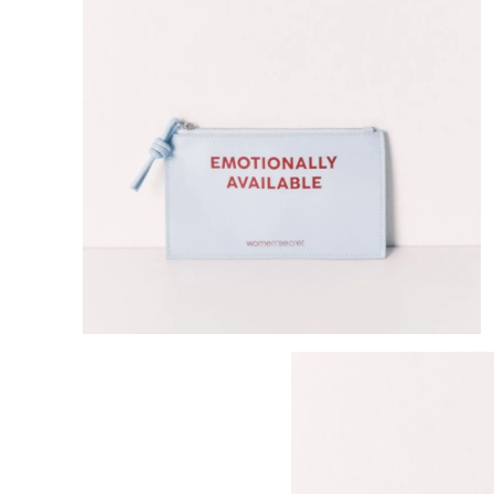
8
.
mng
9
.
bandolera
10
.
bimba lola